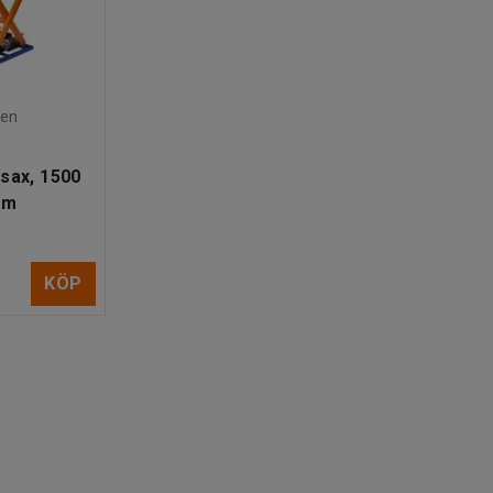
den
lsax, 1500
mm
KÖP