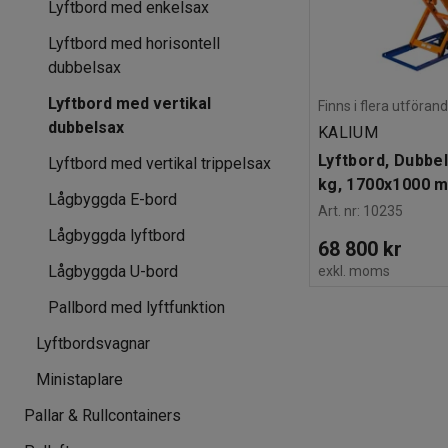
Lyftbord med enkelsax
Lyftbord med horisontell
dubbelsax
Lyftbord med vertikal
Finns i flera utföran
dubbelsax
KALIUM
Lyftbord, Dubbe
Lyftbord med vertikal trippelsax
kg, 1700x1000 
Lågbyggda E-bord
Art. nr
:
10235
Lågbyggda lyftbord
68 800 kr
Lågbyggda U-bord
exkl. moms
Pallbord med lyftfunktion
Lyftbordsvagnar
Ministaplare
Pallar & Rullcontainers