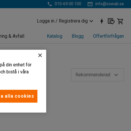
010-69 00 100
info@cowab.se
Logga in / Registrera dig
ring & Avfall
Katalog
Blogg
Offertförfrågan
på din enhet för
h bistå i våra
Rekommenderad
a alla cookies