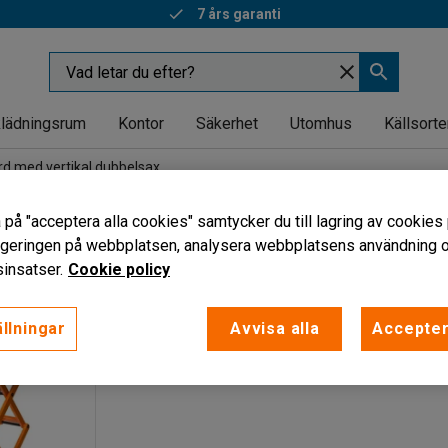
7 års garanti
lädningsrum
Kontor
Säkerhet
Utomhus
Källsorte
rd med vertikal dubbelsax
d vertikal dubbelsax
 på "acceptera alla cookies" samtycker du till lagring av cookies 
vigeringen på webbplatsen, analysera webbplatsens användning oc
astning
insatser.
Cookie policy
llningar
Avvisa alla
Accepter