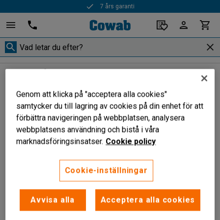
7 års garanti
Lyftbord
Lågbyggda E-bord
Lågbyggda E-bord
Genom att klicka på "acceptera alla cookies"
samtycker du till lagring av cookies på din enhet för att
förbättra navigeringen på webbplatsen, analysera
webbplatsens användning och bistå i våra
Filtrera
Sortera
marknadsföringsinsatser.
Cookie policy
1 produkter
Cookie-inställningar
Avvisa alla
Acceptera alla cookies