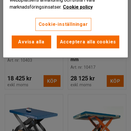
webbplatsens användning och bistå i våra
marknadsföringsinsatser.
Cookie policy
Cookie-inställningar
Finns i flera utföranden
KRYPTON
PLATINA
Avvisa alla
Acceptera alla cookies
Lyftbord, 1000 kg,
Lyftbord, låg modell,
1300x800 mm
1000 kg, 1450x1140
mm
Art. nr
:
10403
Art. nr
:
10417
18 425 kr
28 125 kr
KÖP
KÖP
exkl. moms
exkl. moms