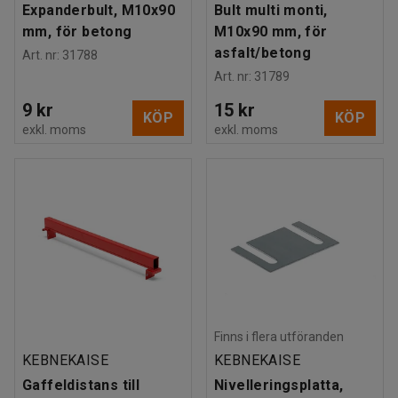
Expanderbult, M10x90
Bult multi monti,
mm, för betong
M10x90 mm, för
asfalt/betong
Art. nr
:
31788
Art. nr
:
31789
9 kr
15 kr
KÖP
KÖP
exkl. moms
exkl. moms
Finns i flera utföranden
KEBNEKAISE
KEBNEKAISE
Gaffeldistans till
Nivelleringsplatta,