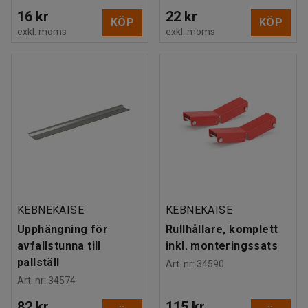
16 kr
22 kr
KÖP
KÖP
exkl. moms
exkl. moms
KEBNEKAISE
KEBNEKAISE
Upphängning för
Rullhållare, komplett
avfallstunna till
inkl. monteringssats
pallställ
Art. nr
:
34590
Art. nr
:
34574
82 kr
115 kr