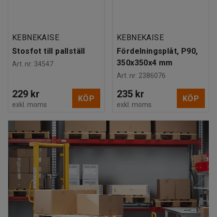
KEBNEKAISE
KEBNEKAISE
Stosfot till pallställ
Fördelningsplåt, P90,
350x350x4 mm
Art. nr
:
34547
Art. nr
:
2386076
229 kr
235 kr
KÖP
KÖP
exkl. moms
exkl. moms