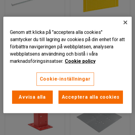
Finns i flera utföranden
Genom att klicka på "acceptera alla cookies"
KEBNEKAISE
KEBNEKAISE
samtycker du till lagring av cookies på din enhet för att
förbättra navigeringen på webbplatsen, analysera
Genomskjutningsskyd
Verktygstavla till
webbplatsens användning och bistå i våra
d till pallställ, 3600 mm
pallställ, 550x1100 mm
marknadsföringsinsatser.
Cookie policy
Art. nr
:
34591
Art. nr
:
34573
715 kr
429 kr
KÖP
KÖP
Cookie-inställningar
exkl. moms
exkl. moms
Avvisa alla
Acceptera alla cookies