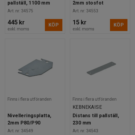
pallställ, 1100 mm
2mm stosfot
Art. nr
:
34575
Art. nr
:
34553
445 kr
15 kr
KÖP
KÖP
exkl. moms
exkl. moms
Finns i flera utföranden
Finns i flera utföranden
KEBNEKAISE
Nivelleringsplatta,
Distans till pallställ,
2mm P80/P90
230 mm
Art. nr
:
34549
Art. nr
:
34543