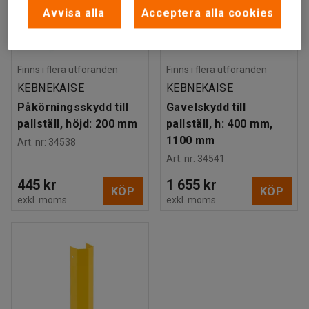
Avvisa alla
Acceptera alla cookies
Finns i flera utföranden
Finns i flera utföranden
KEBNEKAISE
KEBNEKAISE
Påkörningsskydd till
Gavelskydd till
pallställ, höjd: 200 mm
pallställ, h: 400 mm,
1100 mm
Art. nr
:
34538
Art. nr
:
34541
445 kr
1 655 kr
KÖP
KÖP
exkl. moms
exkl. moms