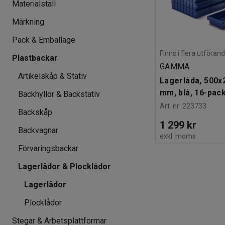
Materialställ
Märkning
Pack & Emballage
Finns i flera utföran
Plastbackar
GAMMA
Artikelskåp & Stativ
Lagerlåda, 500x
mm, blå, 16-pac
Backhyllor & Backstativ
Art. nr
:
223733
Backskåp
1 299 kr
Backvagnar
exkl. moms
Förvaringsbackar
Lagerlådor & Plocklådor
Lagerlådor
Plocklådor
Stegar & Arbetsplattformar