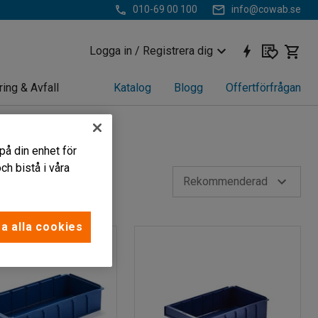
010-69 00 100
info@cowab.se
Logga in / Registrera dig
ring & Avfall
Katalog
Blogg
Offertförfrågan
på din enhet för
h bistå i våra
Rekommenderad
a alla cookies