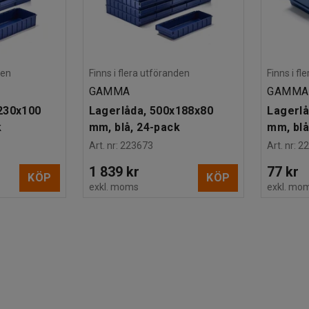
den
Finns i flera utföranden
Finns i f
GAMMA
GAMMA
230x100
Lagerlåda, 500x188x80
Lagerlå
k
mm, blå, 24-pack
mm, bl
Art. nr
:
223673
Art. nr
:
2
1 839 kr
77 kr
KÖP
KÖP
exkl. moms
exkl. mo