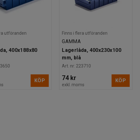
lera utföranden
Finns i flera utföranden
GAMMA
da, 400x188x80
Lagerlåda, 400x230x100
å
mm, blå
23650
Art. nr
:
223710
74 kr
KÖP
KÖP
ms
exkl. moms