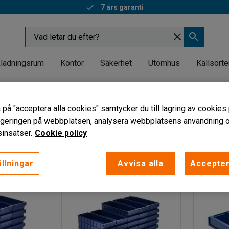
7 års garanti
lädningsrum
Kontor
Säkerhet
Utomhus
Källsorte
Lagerlådor
 på "acceptera alla cookies" samtycker du till lagring av cookies 
vigeringen på webbplatsen, analysera webbplatsens användning oc
Bredd
Volym
insatser.
Cookie policy
llningar
Avvisa alla
Accepter