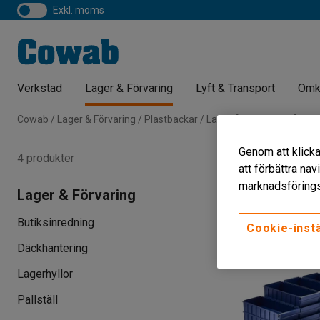
exkl. moms
Verkstad
Lager & Förvaring
Lyft & Transport
Omk
Cowab
Lager & Förvaring
Plastbackar
Lagerlådor & Plocklådor
Lagerlådor
Genom att klicka
4 produkter
att förbättra na
Längd
Höjd
marknadsförings
Lager & Förvaring
Butiksinredning
Cookie-instä
Däckhantering
Lagerhyllor
Pallställ