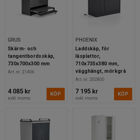
GRUS
PHOENIX
Skärm- och
Laddskåp, för
tangentbordsskåp,
läsplattor,
730x700x300 mm
710x735x380 mm,
vägghängt, mörkgrå
Art. nr
:
21406
Art. nr
:
202800
4 085 kr
7 195 kr
KÖP
KÖP
exkl. moms
exkl. moms