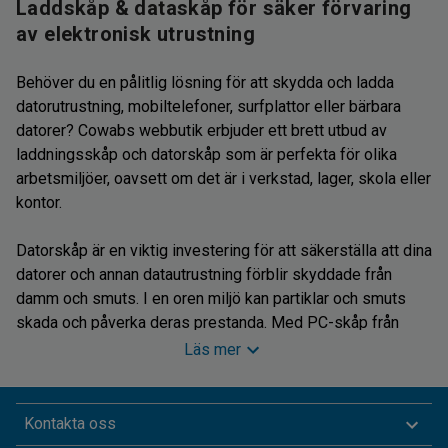
Laddskåp & dataskåp för säker förvaring
av elektronisk utrustning
Behöver du en pålitlig lösning för att skydda och ladda
datorutrustning, mobiltelefoner, surfplattor eller bärbara
datorer? Cowabs webbutik erbjuder ett brett utbud av
laddningsskåp och datorskåp som är perfekta för olika
arbetsmiljöer, oavsett om det är i verkstad, lager, skola eller
kontor.
Datorskåp är en viktig investering för att säkerställa att dina
datorer och annan datautrustning förblir skyddade från
damm och smuts. I en oren miljö kan partiklar och smuts
skada och påverka deras prestanda. Med PC-skåp från
Cowab kan du vara säker på att din utrustning är väl
Läs mer
skyddad, även i krävande miljöer.
Våra dataskåp är designade med både funktionalitet och
Kontakta oss
säkerhet i åtanke. De är utrustade med låsbara dörrar som