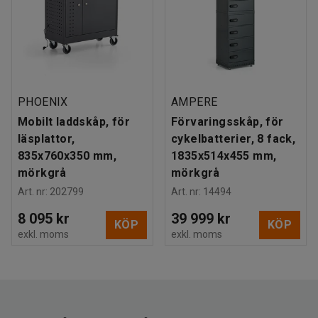
PHOENIX
AMPERE
Mobilt laddskåp, för
Förvaringsskåp, för
läsplattor,
cykelbatterier, 8 fack,
835x760x350 mm,
1835x514x455 mm,
mörkgrå
mörkgrå
Art. nr
:
202799
Art. nr
:
14494
8 095 kr
39 999 kr
KÖP
KÖP
exkl. moms
exkl. moms