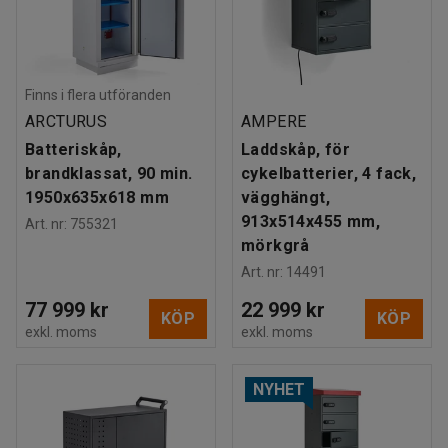
Finns i flera utföranden
ARCTURUS
AMPERE
Batteriskåp,
Laddskåp, för
brandklassat, 90 min.
cykelbatterier, 4 fack,
1950x635x618 mm
vägghängt,
913x514x455 mm,
Art. nr
:
755321
mörkgrå
Art. nr
:
14491
77 999 kr
22 999 kr
KÖP
KÖP
exkl. moms
exkl. moms
NYHET