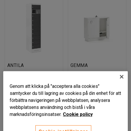
ANTILA
GEMMA
Laddskåp med 10 fack,
Batteriskåp,
1800x400x500 mm, grå
brandisolerat,
Genom att klicka på "acceptera alla cookies"
med svarta dörrar
895x1000x320 mm
samtycker du till lagring av cookies på din enhet för att
Art. nr
:
73890
Art. nr
:
55253
förbättra navigeringen på webbplatsen, analysera
8 975 kr
13 599 kr
webbplatsens användning och bistå i våra
KÖP
KÖP
exkl. moms
exkl. moms
marknadsföringsinsatser.
Cookie policy