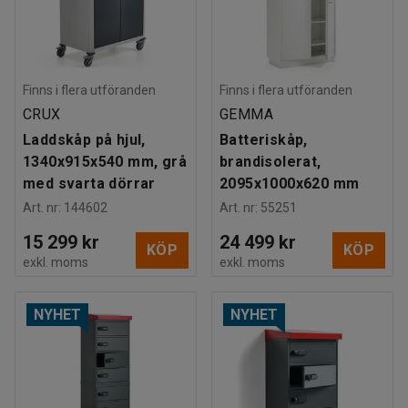
Finns i flera utföranden
Finns i flera utföranden
CRUX
GEMMA
Laddskåp på hjul,
Batteriskåp,
1340x915x540 mm, grå
brandisolerat,
med svarta dörrar
2095x1000x620 mm
Art. nr
:
144602
Art. nr
:
55251
15 299 kr
24 499 kr
KÖP
KÖP
exkl. moms
exkl. moms
NYHET
NYHET