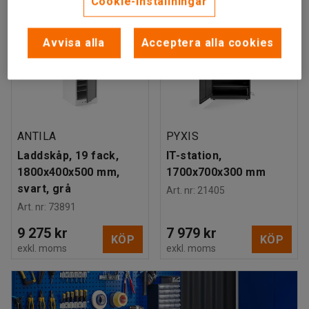
Cookie-inställningar
Avvisa alla
Acceptera alla cookies
ANTILA
PYXIS
Laddskåp, 19 fack,
IT-station,
1800x400x500 mm,
1700x700x300 mm
svart, grå
Art. nr
:
21405
Art. nr
:
73891
9 275 kr
7 979 kr
KÖP
KÖP
exkl. moms
exkl. moms