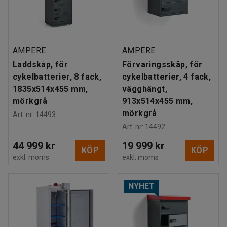
AMPERE
AMPERE
Laddskåp, för
Förvaringsskåp, för
cykelbatterier, 8 fack,
cykelbatterier, 4 fack,
1835x514x455 mm,
vägghängt,
mörkgrå
913x514x455 mm,
mörkgrå
Art. nr
:
14493
Art. nr
:
14492
44 999 kr
19 999 kr
KÖP
KÖP
exkl. moms
exkl. moms
NYHET