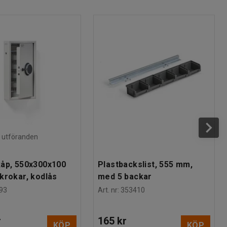
ra utföranden
åp, 550x300x100
Plastbackslist, 555 mm,
krokar, kodlås
med 5 backar
93
Art. nr
:
353410
r
165 kr
KÖP
KÖP