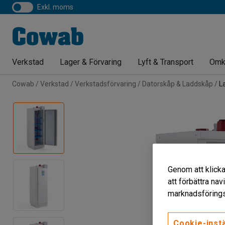
exkl. moms
Verkstad
Lager & Förvaring
Lyft & Transport
Omk
Cowab
Verkstad
Verkstadsförvaring
Datorskåp & Laddskåp
L
Genom att klicka
att förbättra na
marknadsförings
Cookie-instä