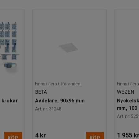
o-teknik. Om det börjar brinna aktiveras
lplan, ett 9-vägs grenuttag (färdigmonterat) och
luftsventil samt fixeringspunkt för jordning.
tare.
1-2, EN 1363-1
Finns i flera utföranden
Finns i fle
BETA
WEZEN
 krokar
Avdelare, 90x95 mm
Nyckelsk
mm, 100 
Art. nr
:
31248
Art. nr
:
525
4 kr
1 955 k
KÖP
KÖP