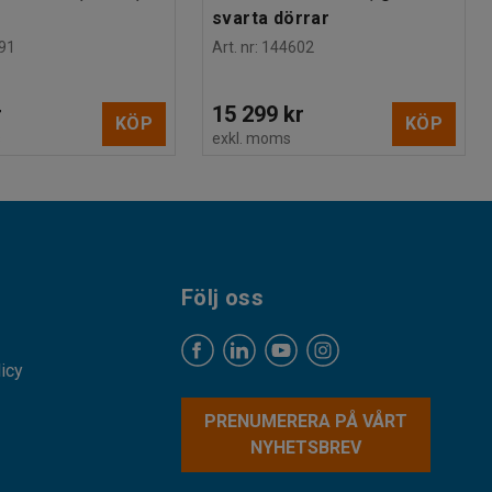
svarta dörrar
91
Art. nr
:
144602
r
15 299 kr
KÖP
KÖP
s
exkl. moms
Följ oss
licy
PRENUMERERA PÅ VÅRT
NYHETSBREV