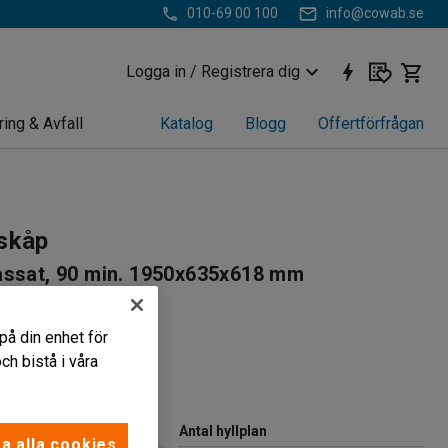
010-69 00 100
info@cowab.se
Logga in / Registrera dig
ring & Avfall
Katalog
Blogg
Offertförfrågan
iskåp
assat, 90 min. 1950x635x618 mm
321
på din enhet för
ers brandmotstånd
h bistå i våra
vändig rökdetektor
matisk brandsläckare
Antal hyllplan
a alla cookies