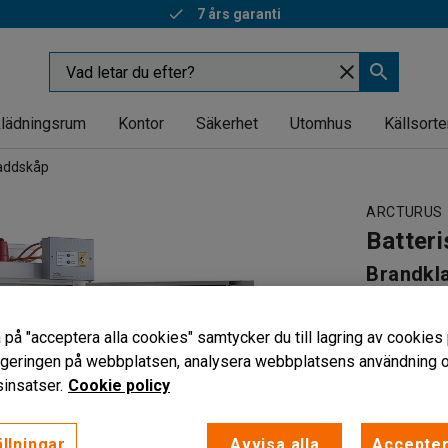
7 års garanti
lädningsrum
Kontor
Säkerhet
Utomhus
Källsorte
addskåp
ARCTURUS
Batter
Brandkl
Art. nr
:
755
 på "acceptera alla cookies" samtycker du till lagring av cookies 
90 minut
vigeringen på webbplatsen, analysera webbplatsens användning oc
Larm & in
insatser.
Cookie policy
Med auto
Höjd (mm)
llningar
Avvisa alla
Accepter