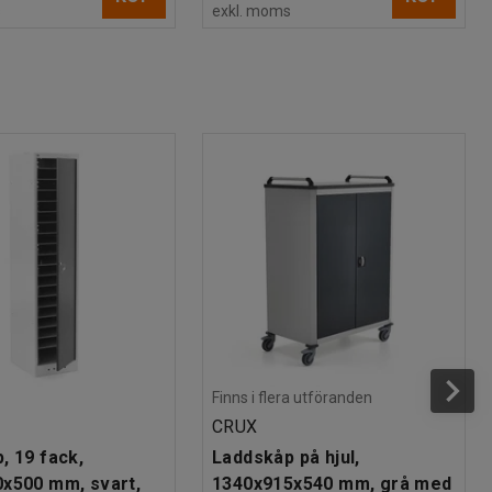
s
exkl. moms
Finns i flera utföranden
CRUX
, 19 fack,
Laddskåp på hjul,
x500 mm, svart,
1340x915x540 mm, grå med