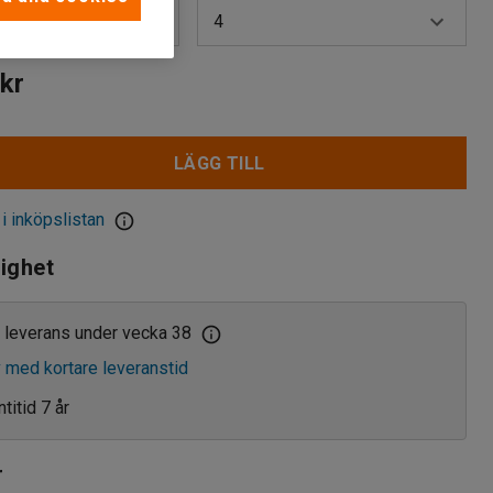
4
2
kr
4
LÄGG TILL
 i inköpslistan
lighet
 leverans under vecka 38
v med kortare leveranstid
titid 7 år
r