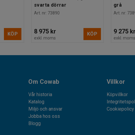
svarta dörrar
grå
Art. nr
:
73890
Art. nr
:
738
8 975 kr
9 275 k
KÖP
KÖP
exkl. moms
exkl. mom
Om Cowab
Villkor
Vår historia
Köpvillkor
Katalog
Integritetspo
Miljö och ansvar
Cookiepolicy
Jobba hos oss
Blogg