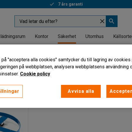
7 års garanti
lädningsrum
Kontor
Säkerhet
Utomhus
Källsorte
 på "acceptera alla cookies" samtycker du till lagring av cookies 
vigeringen på webbplatsen, analysera webbplatsens användning oc
insatser.
Cookie policy
Antal fat
Maxbelastning
llningar
Avvisa alla
Accepter