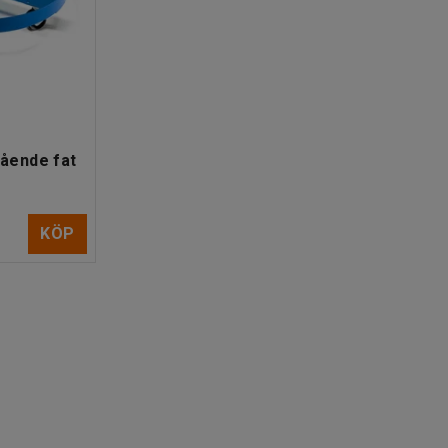
stående fat
KÖP