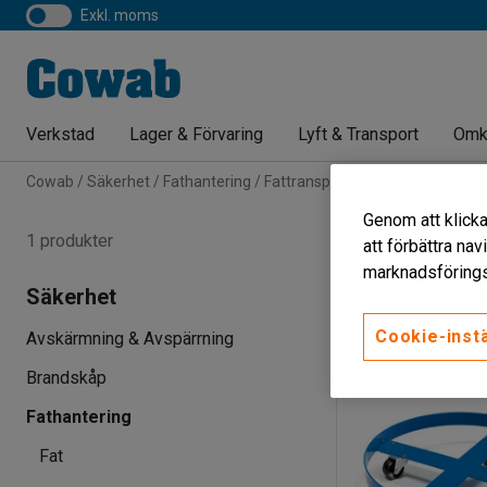
exkl. moms
Verkstad
Lager & Förvaring
Lyft & Transport
Omk
Cowab
Säkerhet
Fathantering
Fattransport
Fattrallor
Fattrallor
Genom att klicka
1 produkter
att förbättra na
marknadsförings
Diameter
Säkerhet
Cookie-instä
Avskärmning & Avspärrning
Brandskåp
Fathantering
Fat