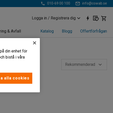
010-69 00 100
info@cowab.se
Logga in / Registrera dig
ring & Avfall
Katalog
Blogg
Offertförfrågan
på din enhet för
h bistå i våra
Rekommenderad
a alla cookies