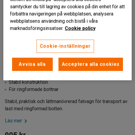
samtycker du till lagring av cookies på din enhet för att
förbättra navigeringen på webbplatsen, analysera
webbplatsens användning och bistå i våra
marknadsföringsinsatser.
Cookie policy
Cookie-inställningar
Avvisa alla
Acceptera alla cookies
Lättmanövrerad
Stabil konstruktion
För ringformade bottnar
Stabil, praktisk och lättmanövrerad fatvagn för transport av
last med ringformad botten.
Läs mer
905 kr