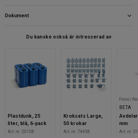
ringformad botten. Passar för standardfat på 200 liter.
Diameter
:
600
mm
Maximal belastning är 410 kg.
Dokument
Färg
:
Blå
Material
:
Stålplåt
De fyra länkhjulen gör vagnen lättmanövrerad.
Antal fat
:
1
Ladda ner skötselråd
Du kanske också är intresserad av
Maxbelastning
:
410
kg
Slitbana
:
Nylon
Rek. antal personer för hantering
:
1
Estimerad hanteringstid/person
:
5
Min
Vikt
:
8,95
kg
Montering
:
Levereras monterad
Finns i fl
BETA
Plastdunk, 25
Kroksats Large,
Avdelar
liter, blå, 6-pack
50 krokar
mm
Art. nr
:
20158
Art. nr
:
74438
Art. nr
:
31