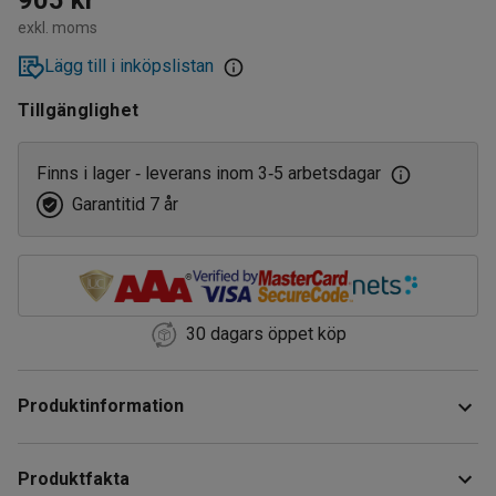
exkl. moms
Lägg till i inköpslistan
Tillgänglighet
Finns i lager
leverans inom 3
5 arbetsdagar
‑
‑
Garantitid 7 år
30 dagars öppet köp
Produktinformation
Denna helsvetsade fatvagn har en stabil konstruktion och
Produktfakta
passar för transport av fat eller andra laster med