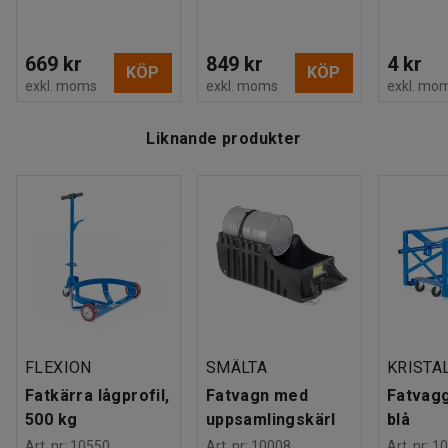
669 kr
849 kr
4 kr
KÖP
KÖP
exkl. moms
exkl. moms
exkl. mo
Liknande produkter
FLEXION
SMÄLTA
KRISTA
Fatkärra lågprofil,
Fatvagn med
Fatvagg
500 kg
uppsamlingskärl
blå
Art. nr
:
10550
Art. nr
:
10008
Art. nr
:
10