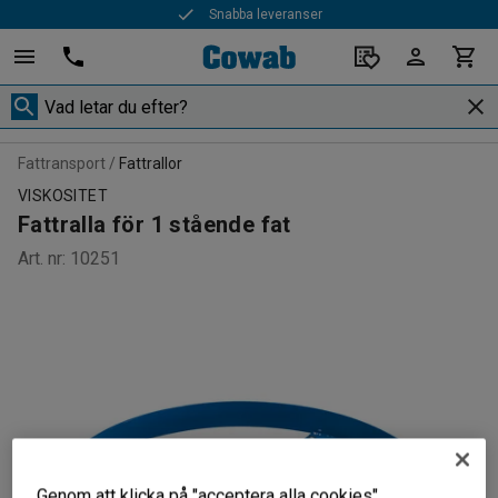
Snabba leveranser
Fattransport
Fattrallor
VISKOSITET
Fattralla för 1 stående fat
Art. nr
:
10251
Genom att klicka på "acceptera alla cookies"