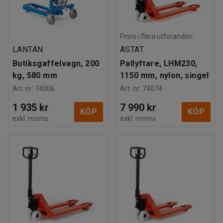
Finns i flera utföranden
LANTAN
ASTAT
Butiksgaffelvagn, 200
Pallyftare, LHM230,
kg, 580 mm
1150 mm, nylon, singel
Art. nr
:
74006
Art. nr
:
74074
1 935 kr
7 990 kr
KÖP
KÖP
exkl. moms
exkl. moms