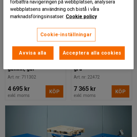
förbättra navigeringen på webbplatsen, analysera
webbplatsens användning och bistå i våra
marknadsföringsinsatser.
Cookie policy
Finns i flera utföranden
Cookie-inställningar
KOBOLT
Pallyftare,
Pallyftare, Quicklift,
Avvisa alla
Acceptera alla cookies
tystgående, 2500 kg,
2000 kg, 2000 mm,
1150 mm, singel,
boggie, polyuretan,
gummi, gul
grå
Art. nr
:
711302
Art. nr
:
22472
4 695 kr
7 365 kr
KÖP
KÖP
exkl. moms
exkl. moms