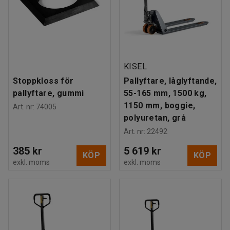
KISEL
Stoppkloss för
Pallyftare, låglyftande,
pallyftare, gummi
55-165 mm, 1500 kg,
1150 mm, boggie,
Art. nr
:
74005
polyuretan, grå
Art. nr
:
22492
385 kr
5 619 kr
KÖP
KÖP
exkl. moms
exkl. moms