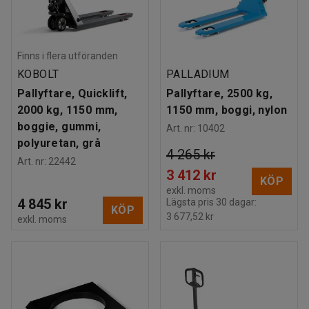
Finns i flera utföranden
KOBOLT
PALLADIUM
Pallyftare, Quicklift,
Pallyftare, 2500 kg,
2000 kg, 1150 mm,
1150 mm, boggi, nylon
boggie, gummi,
Art. nr
:
10402
polyuretan, grå
4 265 kr
Art. nr
:
22442
3 412 kr
KÖP
exkl. moms
4 845 kr
Lägsta pris 30 dagar:
KÖP
3 677,52 kr
exkl. moms