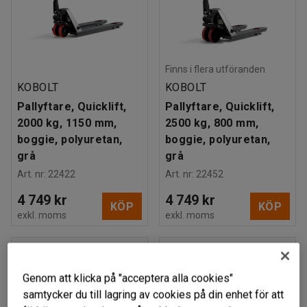
Finns i flera utföranden
KOBOLT
KOBOLT
Pallyftare, Quicklift,
Pallyftare, Quicklift,
2000 kg, 1150 mm,
2500 kg, 800 mm,
boggie, polyuretan,
boggie, polyuretan,
grå
grå
Art. nr
:
22422
Art. nr
:
22452
4 749 kr
4 749 kr
KÖP
KÖP
exkl. moms
exkl. moms
NYHET
Genom att klicka på "acceptera alla cookies"
samtycker du till lagring av cookies på din enhet för att