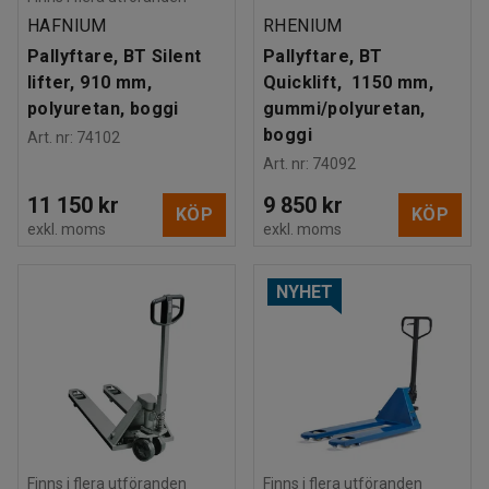
HAFNIUM
RHENIUM
Pallyftare, BT Silent
Pallyftare, BT
lifter, 910 mm,
Quicklift, 1150 mm,
polyuretan, boggi
gummi/polyuretan,
boggi
Art. nr
:
74102
Art. nr
:
74092
11 150 kr
9 850 kr
KÖP
KÖP
exkl. moms
exkl. moms
NYHET
Finns i flera utföranden
Finns i flera utföranden