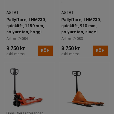
ASTAT
ASTAT
Pallyftare, LHM230,
Pallyftare, LHM230,
quicklift, 1150 mm,
quicklift, 910 mm,
polyuretan, boggi
polyuretan, singel
Art. nr
:
74084
Art. nr
:
74083
9 750 kr
8 750 kr
KÖP
KÖP
exkl. moms
exkl. moms
Finns i flera utföranden