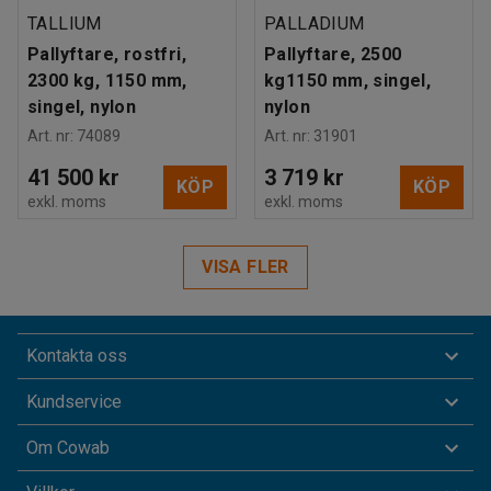
TALLIUM
PALLADIUM
Pallyftare, rostfri,
Pallyftare, 2500
2300 kg, 1150 mm,
kg1150 mm, singel,
singel, nylon
nylon
Art. nr
:
74089
Art. nr
:
31901
41 500 kr
3 719 kr
KÖP
KÖP
exkl. moms
exkl. moms
VISA FLER
Kontakta oss
Kundservice
Om Cowab