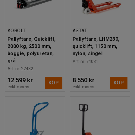
KOBOLT
ASTAT
Pallyftare, Quicklift,
Pallyftare, LHM230,
2000 kg, 2500 mm,
quicklift, 1150 mm,
boggie, polyuretan,
nylon, singel
grå
Art. nr
:
74081
Art. nr
:
22482
12 599 kr
8 550 kr
KÖP
KÖP
exkl. moms
exkl. moms