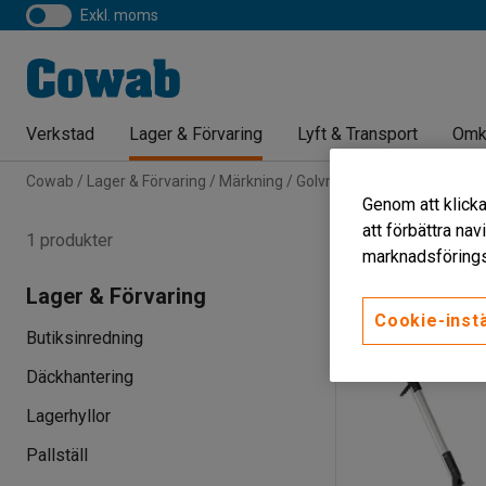
exkl. moms
Verkstad
Lager & Förvaring
Lyft & Transport
Omk
Cowab
Lager & Förvaring
Märkning
Golvmärkning
Markerings
Genom att klicka
Markerings
att förbättra na
1 produkter
marknadsförings
Minsta bredd
M
Lager & Förvaring
Cookie-instä
Butiksinredning
Däckhantering
Lagerhyllor
Pallställ