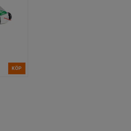
n
KÖP