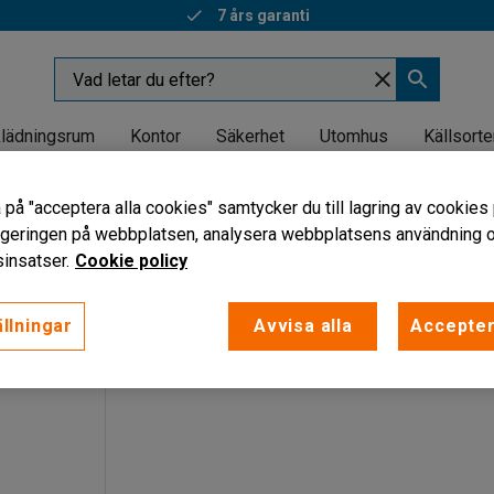
7 års garanti
lädningsrum
Kontor
Säkerhet
Utomhus
Källsorte
vagnar
 på "acceptera alla cookies" samtycker du till lagring av cookies 
vagnar
vigeringen på webbplatsen, analysera webbplatsens användning oc
insatser.
Cookie policy
axbredd
llningar
Avvisa alla
Accepter