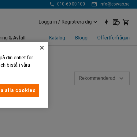
010-69 00 100
info@cowab.se
Logga in / Registrera dig
ring & Avfall
Katalog
Blogg
Offertförfrågan
på din enhet för
h bistå i våra
Rekommenderad
a alla cookies