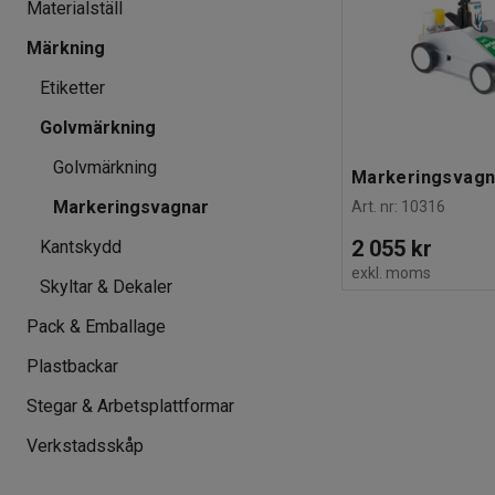
Materialställ
Märkning
Etiketter
Golvmärkning
Golvmärkning
Markeringsvag
Markeringsvagnar
Art. nr
:
10316
2 055 kr
Kantskydd
exkl. moms
Skyltar & Dekaler
Pack & Emballage
Plastbackar
Stegar & Arbetsplattformar
Verkstadsskåp