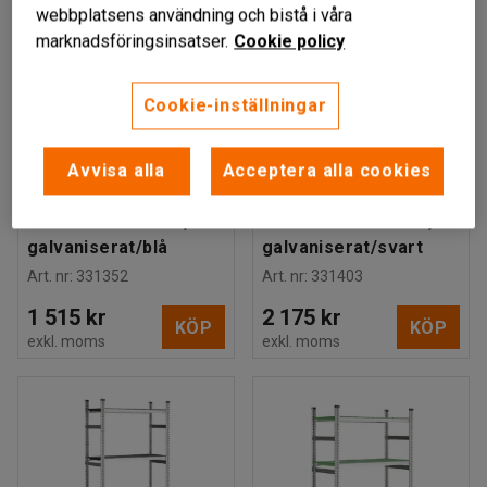
webbplatsens användning och bistå i våra
marknadsföringsinsatser.
Cookie policy
Cookie-inställningar
Finns i flera utföranden
Finns i flera utföranden
HELAGS
HELAGS
Hyllställ, grundsektion,
Hyllställ, grundsektion,
Avvisa alla
Acceptera alla cookies
4 plasthyllplan,
4 plasthyllplan,
1972x975x400 mm,
1972x1275x600 mm,
galvaniserat/blå
galvaniserat/svart
Art. nr
:
331352
Art. nr
:
331403
1 515 kr
2 175 kr
KÖP
KÖP
exkl. moms
exkl. moms