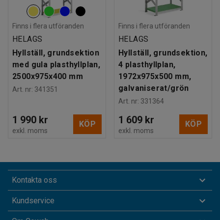
Finns i flera utföranden
Finns i flera utföranden
HELAGS
HELAGS
Hyllställ, grundsektion
Hyllställ, grundsektion,
med gula plasthyllplan,
4 plasthyllplan,
2500x975x400 mm
1972x975x500 mm,
galvaniserat/grön
Art. nr
:
341351
Art. nr
:
331364
1 990 kr
1 609 kr
KÖP
KÖP
exkl. moms
exkl. moms
Kontakta oss
Kundservice