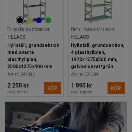
Finns i flera utföranden
Finns i flera utföranden
HELAGS
HELAGS
Hyllställ, grundsektion
Hyllställ, grundsektion,
med svarta
4 plasthyllplan,
plasthyllplan,
1972x1275x500 mm,
2500x1275x400 mm
galvaniserat/grön
Art. nr
:
341383
Art. nr
:
331394
2 250 kr
1 895 kr
KÖP
KÖP
exkl. moms
exkl. moms