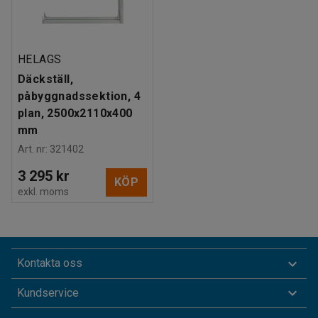
HELAGS
Däckställ,
påbyggnadssektion, 4
plan, 2500x2110x400
mm
Art. nr
:
321402
3 295 kr
KÖP
exkl. moms
Kontakta oss
Kundservice