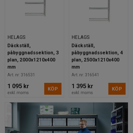
HELAGS
HELAGS
Däckställ,
Däckställ,
påbyggnadssektion, 3
påbyggnadssektion, 4
plan, 2000x1210x400
plan, 2500x1210x400
mm
mm
Art. nr
:
316531
Art. nr
:
316541
1 095 kr
1 395 kr
KÖP
KÖP
exkl. moms
exkl. moms