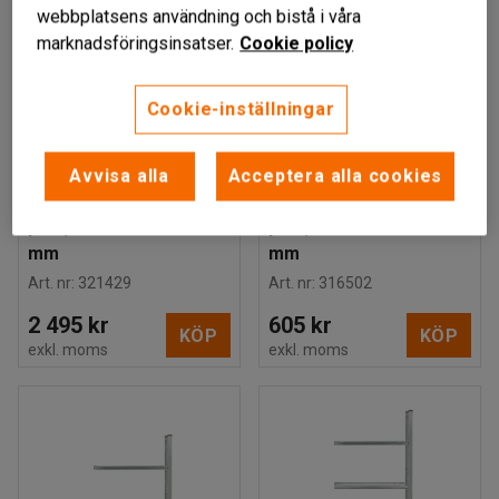
webbplatsens användning och bistå i våra
marknadsföringsinsatser.
Cookie policy
Cookie-inställningar
HELAGS
HELAGS
Däckställ,
Däckställ,
Avvisa alla
Acceptera alla cookies
påbyggnadssektion, 3
påbyggnadssektion, 2
plan, 2000x2110x400
plan, 1050x1210x400
mm
mm
Art. nr
:
321429
Art. nr
:
316502
2 495 kr
605 kr
KÖP
KÖP
exkl. moms
exkl. moms