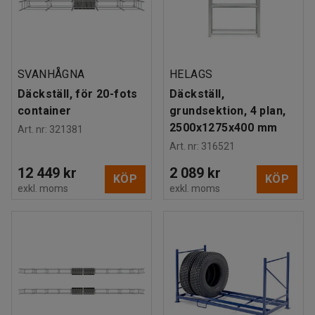
SVANHÅGNA
HELAGS
Däckställ, för 20-fots
Däckställ,
container
grundsektion, 4 plan,
2500x1275x400 mm
Art. nr
:
321381
Art. nr
:
316521
12 449 kr
2 089 kr
KÖP
KÖP
exkl. moms
exkl. moms