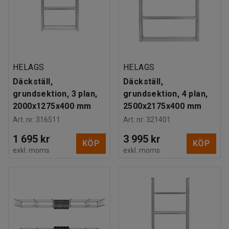
HELAGS
HELAGS
Däckställ,
Däckställ,
grundsektion, 3 plan,
grundsektion, 4 plan,
2000x1275x400 mm
2500x2175x400 mm
Art. nr
:
316511
Art. nr
:
321401
1 695 kr
3 995 kr
KÖP
KÖP
exkl. moms
exkl. moms