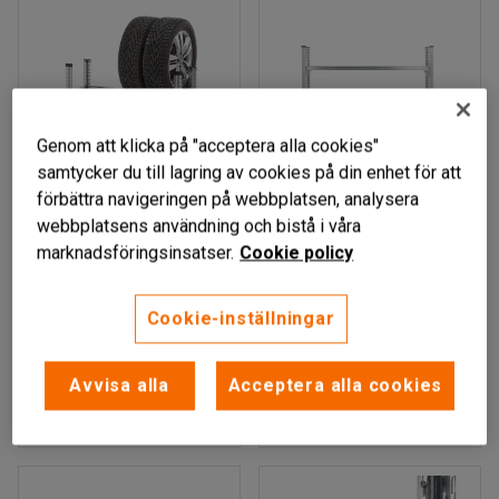
Genom att klicka på "acceptera alla cookies"
samtycker du till lagring av cookies på din enhet för att
förbättra navigeringen på webbplatsen, analysera
webbplatsens användning och bistå i våra
HELAGS
HELAGS
marknadsföringsinsatser.
Cookie policy
Däckställ, 2 plan,
Däckställ,
1050x1120x320 mm
grundsektion, 3 plan,
Cookie-inställningar
2000x2175x400 mm
Art. nr
:
23490
Art. nr
:
321428
Avvisa alla
Acceptera alla cookies
699 kr
2 995 kr
KÖP
KÖP
exkl. moms
exkl. moms