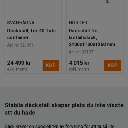
SVANHÅGNA
NORDER
Däckställ, för 40-fots
Däckställ för
container
lastbilsdäck,
2400x1100x1260 mm
Art. nr
:
321391
Art. nr
:
32137
24 499 kr
4 015 kr
KÖP
KÖP
exkl. moms
exkl. moms
Stabila däckställ skapar plats du inte visste
att du hade
Däck kräver en speciell typ av förvaring för att ta så lite