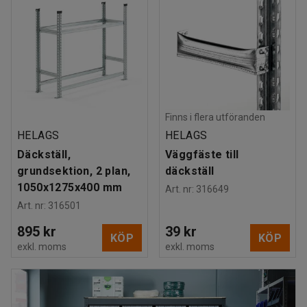
Finns i flera utföranden
HELAGS
HELAGS
Däckställ,
Väggfäste till
grundsektion, 2 plan,
däckställ
1050x1275x400 mm
Art. nr
:
316649
Art. nr
:
316501
895 kr
39 kr
KÖP
KÖP
exkl. moms
exkl. moms