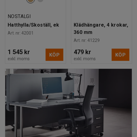
NOSTALGI
Hatthylla/Skoställ, ek
Klädhängare, 4 krokar,
360 mm
Art. nr
:
42001
Art. nr
:
41229
1 545 kr
479 kr
KÖP
KÖP
exkl. moms
exkl. moms