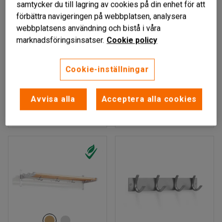
samtycker du till lagring av cookies på din enhet för att
förbättra navigeringen på webbplatsen, analysera
webbplatsens användning och bistå i våra
marknadsföringsinsatser.
Cookie policy
CLASSIC
CLASSIC
Cookie-inställningar
Hatthylla, 1000 mm, vit
Hatthylla, svart
Art. nr
:
42004
Art. nr
:
42011
Avvisa alla
Acceptera alla cookies
1 379 kr
1 475 kr
KÖP
KÖP
exkl. moms
exkl. moms