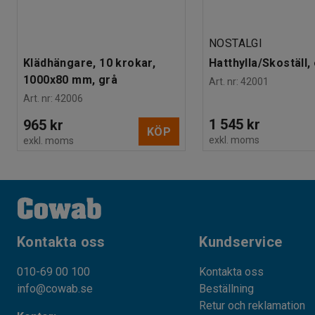
NOSTALGI
Klädhängare, 10 krokar,
Hatthylla/Skoställ,
1000x80 mm, grå
Art. nr
:
42001
Art. nr
:
42006
1 545 kr
965 kr
KÖP
exkl. moms
exkl. moms
Kontakta oss
Kundservice
010-69 00 100
Kontakta oss
info@cowab.se
Beställning
Retur och reklamation