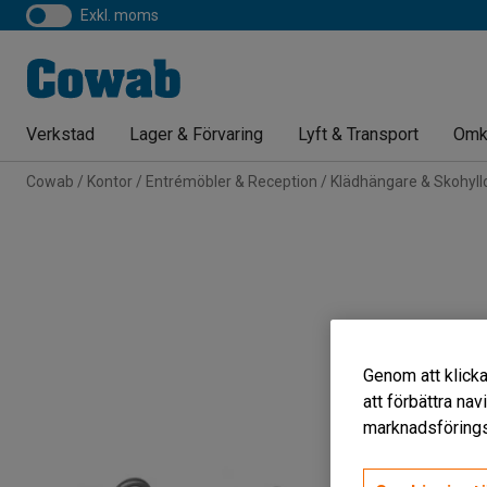
exkl. moms
Verkstad
Lager & Förvaring
Lyft & Transport
Omk
Cowab
Kontor
Entrémöbler & Reception
Klädhängare & Skohyll
Genom att klicka
att förbättra na
marknadsförings