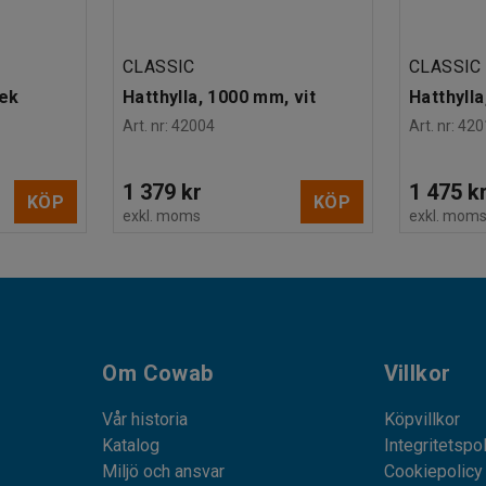
CLASSIC
CLASSIC
 ek
Hatthylla, 1000 mm, vit
Hatthylla
Art. nr
:
42004
Art. nr
:
420
1 379 kr
1 475 k
KÖP
KÖP
exkl. moms
exkl. mom
Om Cowab
Villkor
Vår historia
Köpvillkor
Katalog
Integritetspo
Miljö och ansvar
Cookiepolicy