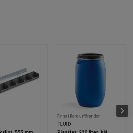
Finns i flera utföranden
FLUID
kslist, 555 mm,
Plastfat, 220 liter, blå