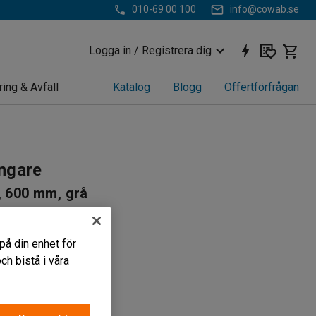
010-69 00 100
info@cowab.se
Logga in / Registrera dig
ring & Avfall
Katalog
Blogg
Offertförfrågan
ngare
, 600 mm, grå
64
parande
på din enhet för
mycket
h bistå i våra