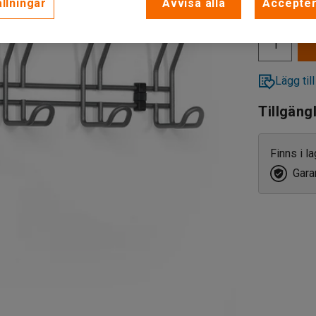
llningar
Avvisa alla
Accepter
exkl. moms
Lägg till
Tillgäng
Finns i l
Garan