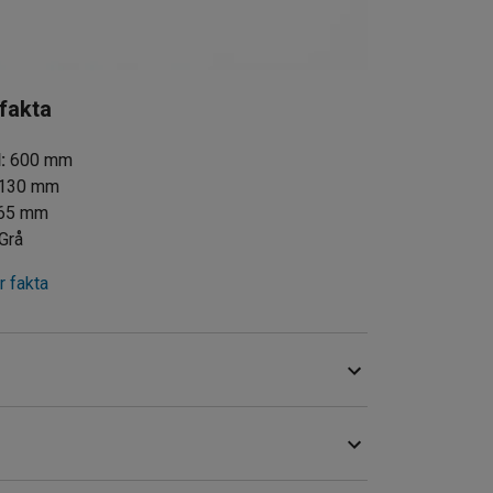
 fakta
d
:
600
mm
130
mm
65
mm
Grå
 fakta
edd med sex dubbelkrokar, vilket ger plats för