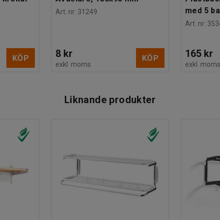
med 5 b
Art. nr
:
31249
Art. nr
:
353
8 kr
165 kr
KÖP
KÖP
exkl. moms
exkl. mom
Liknande produkter