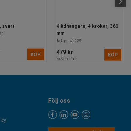
, svart
Klädhängare, 4 krokar, 360
mm
11
Art. nr
:
41229
r
479 kr
KÖP
KÖP
s
exkl. moms
Följ oss
licy