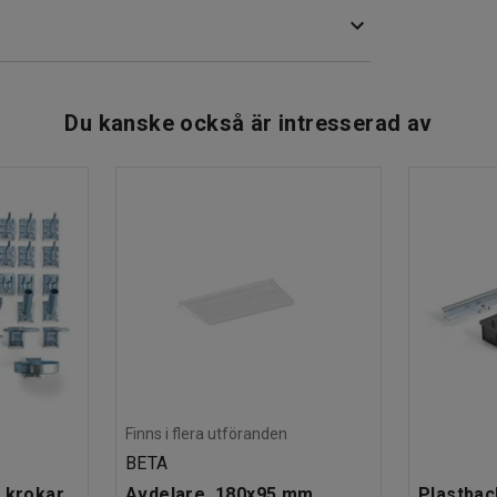
reta formatet gör att den smälter in i de flesta
Du kanske också är intresserad av
Finns i flera utföranden
BETA
 krokar
Avdelare, 180x95 mm
Plastbac