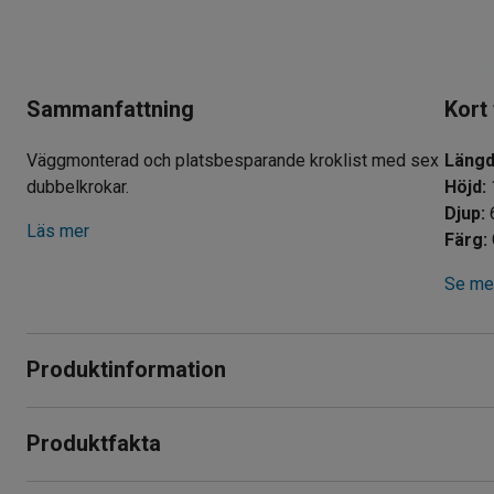
Sammanfattning
Kort
Väggmonterad och platsbesparande kroklist med sex
Läng
dubbelkrokar.
Höjd
:
Djup
:
Läs mer
Färg
:
Se mer
Produktinformation
Enkel klädhängare som monteras på väggen. Hängaren är förs
Produktfakta
mycket förvaring på liten yta.
Längd
:
600
mm