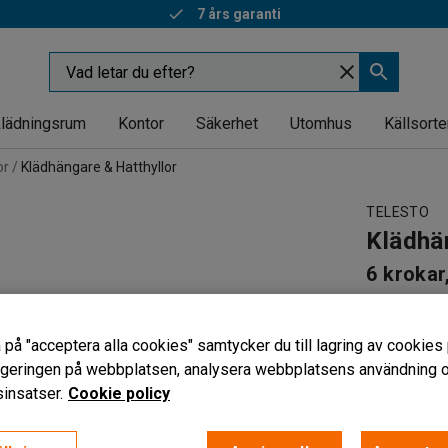
7 års garanti
lädningsrum
Kontor
Säkerhet
Utomhus
Källsorte
or
Klädhängare & Hatthyllor
TELESTO
Klädhä
6 krokar
Art. nr
:
412
Platsbes
 på "acceptera alla cookies" samtycker du till lagring av cookies 
Rymmer 
vigeringen på webbplatsen, analysera webbplatsens användning oc
Diskret
insatser.
Cookie policy
285 kr