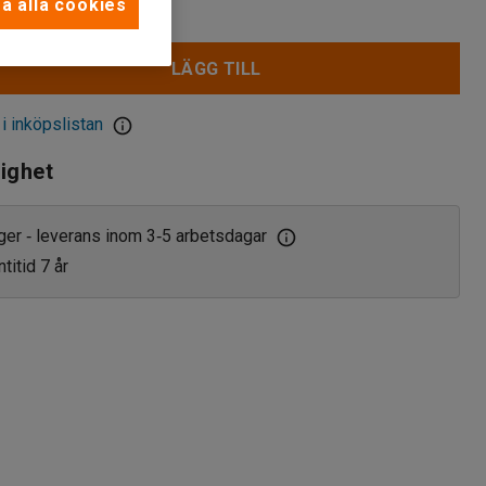
a alla cookies
LÄGG TILL
 i inköpslistan
lighet
ager
leverans inom 3
5 arbetsdagar
‑
‑
titid 7 år