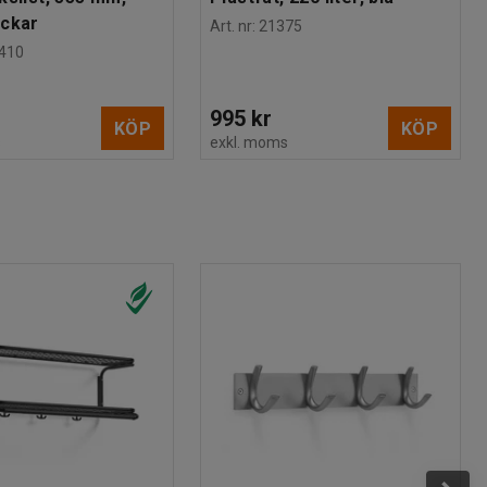
ackar
Art. nr
:
21375
410
995 kr
KÖP
KÖP
s
exkl. moms