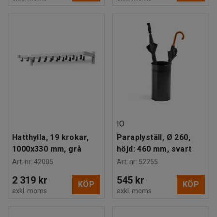
IO
Hatthylla, 19 krokar,
Paraplyställ, Ø 260,
1000x330 mm, grå
höjd: 460 mm, svart
Art. nr
:
42005
Art. nr
:
52255
2 319 kr
545 kr
KÖP
KÖP
exkl. moms
exkl. moms