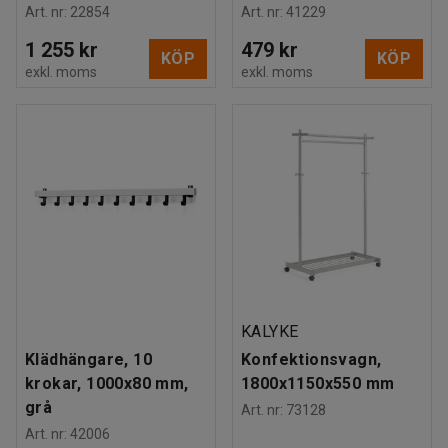
Art. nr
:
22854
Art. nr
:
41229
1 255 kr
479 kr
KÖP
KÖP
exkl. moms
exkl. moms
KALYKE
Klädhängare, 10
Konfektionsvagn,
krokar, 1000x80 mm,
1800x1150x550 mm
grå
Art. nr
:
73128
Art. nr
:
42006