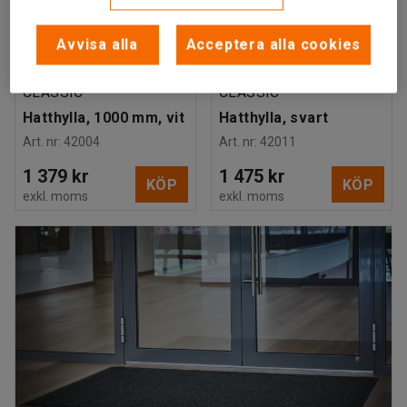
Avvisa alla
Acceptera alla cookies
CLASSIC
CLASSIC
Hatthylla, 1000 mm, vit
Hatthylla, svart
Art. nr
:
42004
Art. nr
:
42011
1 379 kr
1 475 kr
KÖP
KÖP
exkl. moms
exkl. moms