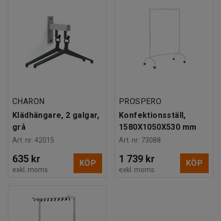
CHARON
PROSPERO
Klädhängare, 2 galgar,
Konfektionsställ,
grå
1580X1050X530 mm
Art. nr
:
42015
Art. nr
:
73088
635 kr
1 739 kr
KÖP
KÖP
exkl. moms
exkl. moms