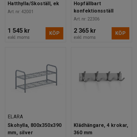
Hatthylla/Skoställ, ek
Hopfällbart
konfektionsställ
Art. nr
:
42001
Art. nr
:
22306
1 545 kr
2 365 kr
KÖP
KÖP
exkl. moms
exkl. moms
ELARA
Skohylla, 800x350x390
Klädhängare, 4 krokar,
mm, silver
360 mm