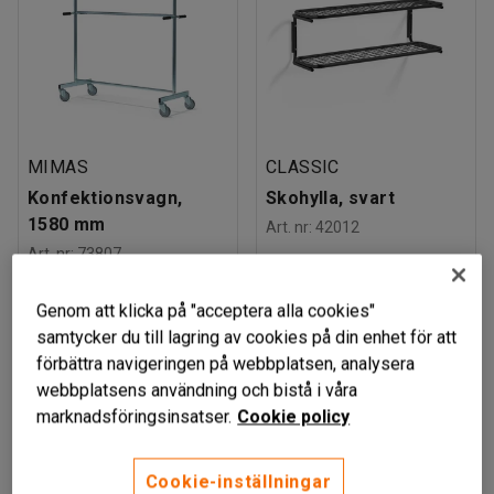
MIMAS
CLASSIC
Konfektionsvagn,
Skohylla, svart
1580 mm
Art. nr
:
42012
Art. nr
:
73807
4 159 kr
1 475 kr
KÖP
KÖP
Genom att klicka på "acceptera alla cookies"
exkl. moms
exkl. moms
samtycker du till lagring av cookies på din enhet för att
förbättra navigeringen på webbplatsen, analysera
webbplatsens användning och bistå i våra
marknadsföringsinsatser.
Cookie policy
Cookie-inställningar