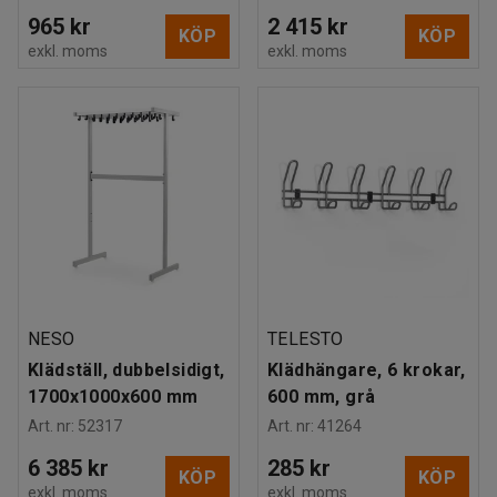
965 kr
2 415 kr
KÖP
KÖP
exkl. moms
exkl. moms
NESO
TELESTO
Klädställ, dubbelsidigt,
Klädhängare, 6 krokar,
1700x1000x600 mm
600 mm, grå
Art. nr
:
52317
Art. nr
:
41264
6 385 kr
285 kr
KÖP
KÖP
exkl. moms
exkl. moms