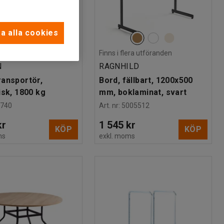
a alla cookies
Finns i flera utföranden
N
RAGNHILD
ansportör,
Bord, fällbart, 1200x500
isk, 1800 kg
mm, boklaminat, svart
1740
Art. nr
:
5005512
kr
1 545 kr
KÖP
KÖP
ms
exkl. moms