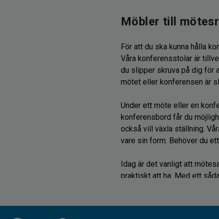
Möbler till möte
För att du ska kunna hålla ko
Våra konferensstolar är till
du slipper skruva på dig för at
mötet eller konferensen är sl
Under ett möte eller en konfe
konferensbord får du möjlighe
också vill växla ställning. 
vare sin form. Behöver du ett
Idag är det vanligt att mötes
praktiskt att ha. Med ett såd
batteriet ska ta slut.
Praktiska tillbehör t