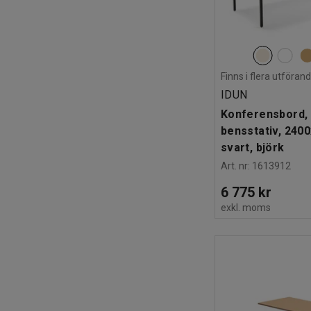
Finns i flera utföran
IDUN
Konferensbord, 
bensstativ, 240
svart, björk
Art. nr
:
1613912
6 775 kr
exkl. moms