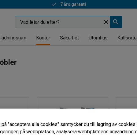
7 års garanti
lädningsrum
Kontor
Säkerhet
Utomhus
Källsorte
öbler
 på "acceptera alla cookies" samtycker du till lagring av cookies 
vigeringen på webbplatsen, analysera webbplatsens användning oc