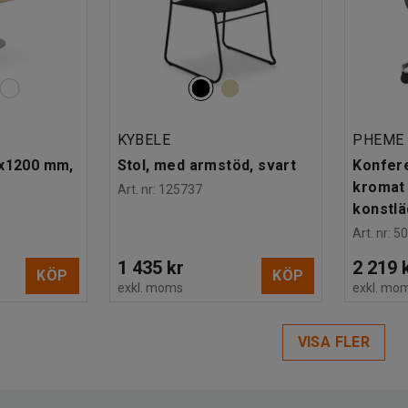
KYBELE
PHEME
0x1200 mm,
Stol, med armstöd, svart
Konfere
kromat 
Art. nr
:
125737
konstlä
Art. nr
:
5
1 435 kr
2 219 
KÖP
KÖP
exkl. moms
exkl. mo
VISA FLER