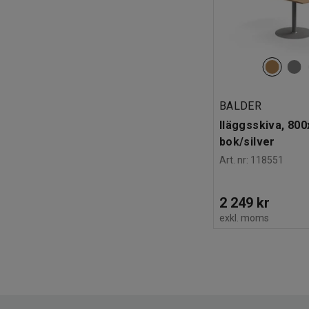
BALDER
Iläggsskiva, 80
bok/silver
Art. nr
:
118551
2 249 kr
exkl. moms