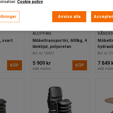
insatser.
Cookie policy
llningar
Avvisa alla
Accepter
ALOPPAN
RÅNDE
, svart
Möbeltransportör, 600kg, 4
Möbeltr
länkhjul, polyuretan
hydraul
Art. nr
:
10437
Art. nr
:
5
5 909 kr
7 849 
KÖP
KÖP
exkl. moms
exkl. mo