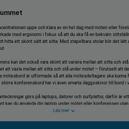
srummet
ncentrationen uppe och klara av en hel dag med möten eller förel
verkade med ergonomi i fokus så att du ska få en bekväm sittstäl
t hitta ett skönt sätt att sitta. Med stapelbara stolar blir det lätt
ut.
rens kan det också vara skönt att variera mellan att sitta och stå
t att växla mellan att sitta och stå under mötet – förutsett att 
Våra mötesbord är utformade så att alla mötesdeltagare ska kunna 
 större konferensbord har vi även smarta iläggsskivor till bord i v
anteckningar görs på laptops, datorer och surfplattor, därför är 
ant kan du använda din laptop under mötet eller konferensen utan 
Läs mer
ill konferensrummet