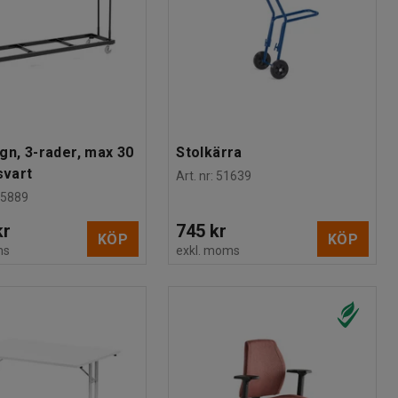
gn, 3-rader, max 30
Stolkärra
svart
Art. nr
:
51639
25889
kr
745 kr
KÖP
KÖP
ms
exkl. moms