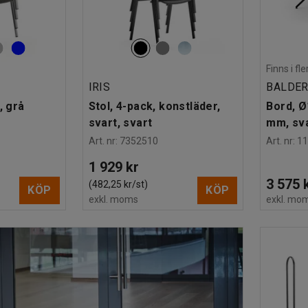
Finns i f
IRIS
BALDE
, grå
Stol, 4-pack, konstläder,
Bord, Ø
svart, svart
mm, sva
Art. nr
:
7352510
Art. nr
:
1
1 929 kr
3 575 
(482,25 kr/st)
KÖP
KÖP
exkl. moms
exkl. mo