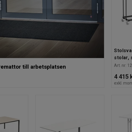
Stolsva
stolar, 
Art. nr
:
1
remattor till arbetsplatsen
4 415 
exkl. mo