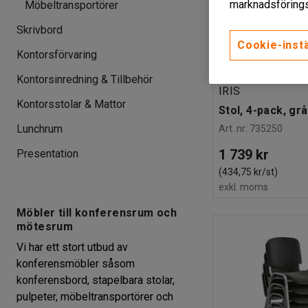
marknadsförings
Möbeltransportörer
Skrivbord
Cookie-instä
Kontorsförvaring
Kontorsinredning & Tillbehör
IRIS
Kontorsstolar & Mattor
Stol, 4-pack, grå
Lunchrum
Art. nr
:
735250
1 739 kr
Presentation
(434,75 kr/st)
exkl. moms
Möbler till konferensrum och
mötesrum
Vi har ett stort utbud av
konferensmöbler såsom
konferensbord, stapelbara stolar,
pulpeter, möbeltransportörer och