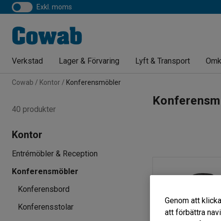
exkl. moms
Verkstad
Lager & Förvaring
Lyft & Transport
Omk
Cowab
Kontor
Konferensmöbler
Konferensm
40 produkter
Kontor
Entrémöbler & Reception
Konferensmöbler
Konferensbord
Genom att klicka
Konferensstolar
att förbättra na