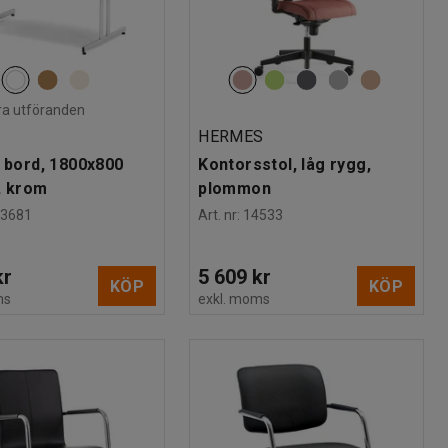
lera utföranden
HERMES
t bord, 1800x800
Kontorsstol, låg rygg,
, krom
plommon
43681
Art. nr
:
14533
kr
5 609 kr
KÖP
KÖP
ms
exkl. moms