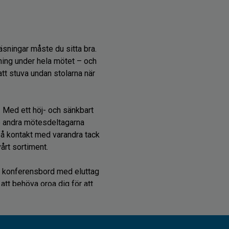
äsningar måste du sitta bra.
lning under hela mötet – och
 att stuva undan stolarna när
. Med ett höj- och sänkbart
de andra mötesdeltagarna
få kontakt med varandra tack
årt sortiment.
ett konferensbord med eluttag
att behöva oroa dig för att