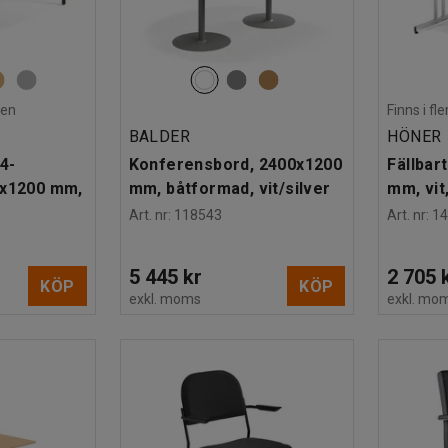
den
Finns i f
BALDER
HÖNER
4-
Konferensbord, 2400x1200
Fällbar
0x1200 mm,
mm, båtformad, vit/silver
mm, vit
Art. nr
:
118543
Art. nr
:
1
5 445 kr
2 705 
KÖP
KÖP
exkl. moms
exkl. mo