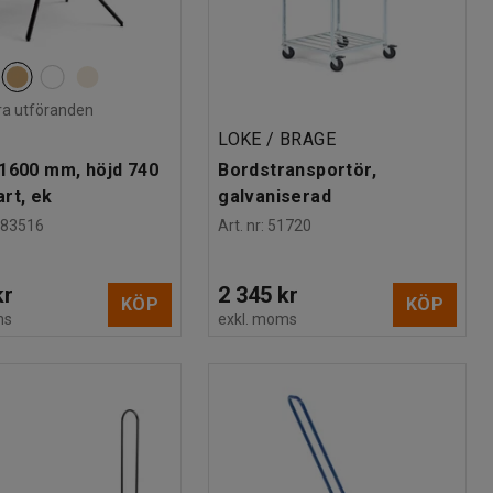
lera utföranden
R
LOKE / BRAGE
1600 mm, höjd 740
Bordstransportör,
rt, ek
galvaniserad
183516
Art. nr
:
51720
kr
2 345 kr
KÖP
KÖP
ms
exkl. moms