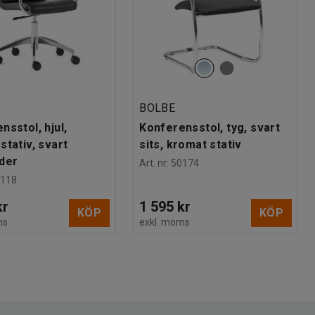
BOLBE
nsstol, hjul,
Konferensstol, tyg, svart
stativ, svart
sits, kromat stativ
der
Art. nr
:
50174
0118
kr
1 595 kr
KÖP
KÖP
ms
exkl. moms