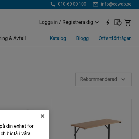
010-69 00 100
info@cowab.se
Logga in / Registrera dig
ring & Avfall
Katalog
Blogg
Offertförfrågan
Rekommenderad
på din enhet för
h bistå i våra