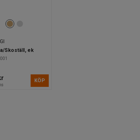
GI
la/Skoställ, ek
2001
kr
KÖP
ms