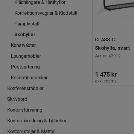
Klädhängare & Hatthyllor
Konfektionsvagnar & Klädställ
Paraplyställ
Skohyllor
CLASSIC
Konstväxter
Skohylla, svart
Loungemöbler
Art. nr
:
42012
Postsortering
1 475 kr
Receptionsdiskar
exkl. moms
Konferensmöbler
Skrivbord
Kontorsförvaring
Kontorsinredning & Tillbehör
Kontorsstolar & Mattor