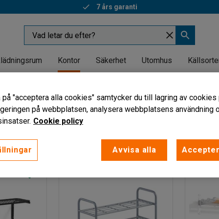
7 års garanti
lädningsrum
Kontor
Säkerhet
Utomhus
Källsorte
or
Skohyllor
 på "acceptera alla cookies" samtycker du till lagring av cookies 
vigeringen på webbplatsen, analysera webbplatsens användning oc
insatser.
Cookie policy
Bredd
Djup
Antal hyllplan
Antal krokar
llningar
Avvisa alla
Accepter