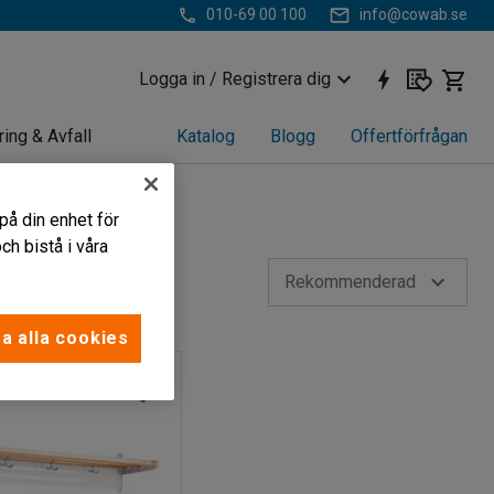
010-69 00 100
info@cowab.se
Logga in / Registrera dig
ring & Avfall
Katalog
Blogg
Offertförfrågan
på din enhet för
h bistå i våra
Rekommenderad
a alla cookies