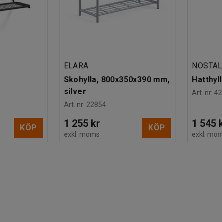
ELARA
NOSTAL
Skohylla, 800x350x390 mm,
Hatthyl
silver
Art. nr
:
4
Art. nr
:
22854
1 255 kr
1 545 
KÖP
KÖP
exkl. moms
exkl. mo