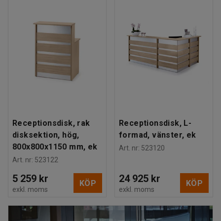
Receptionsdisk, rak
Receptionsdisk, L-
disksektion, hög,
formad, vänster, ek
800x800x1150 mm, ek
Art. nr
:
523120
Art. nr
:
523122
5 259 kr
24 925 kr
KÖP
KÖP
exkl. moms
exkl. moms