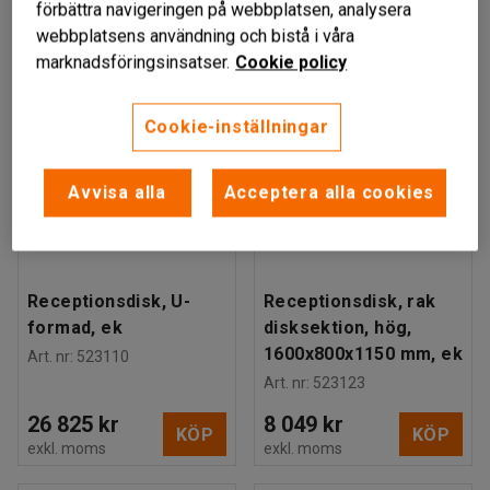
förbättra navigeringen på webbplatsen, analysera
webbplatsens användning och bistå i våra
marknadsföringsinsatser.
Cookie policy
Cookie-inställningar
Avvisa alla
Acceptera alla cookies
Receptionsdisk, U-
Receptionsdisk, rak
formad, ek
disksektion, hög,
1600x800x1150 mm, ek
Art. nr
:
523110
Art. nr
:
523123
26 825 kr
8 049 kr
KÖP
KÖP
exkl. moms
exkl. moms