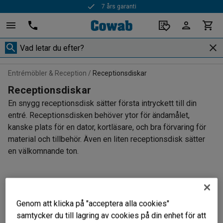
7 års garanti
Entrémöbler & Reception
Receptionsdiskar
Receptionsdiskar
En snygg receptionsdisk sätter första intryckett till din
entré. Receptionsdisken behöver ytor för ändamålet,
kanske plats för en dator, kortläsare, och bra förvaring för
material och tillbehör. Även en liten receptionsdisk sätter
en välkomnande ton.
Filtrera
Sortera
Genom att klicka på "acceptera alla cookies"
samtycker du till lagring av cookies på din enhet för att
6 produkter