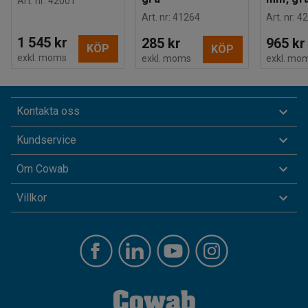
Art. nr
:
42001
Art. nr
:
41264
Art. nr
:
42
1 545 kr
285 kr
965 kr
KÖP
KÖP
exkl. moms
exkl. moms
exkl. mo
Kontakta oss
Kundservice
Om Cowab
Villkor