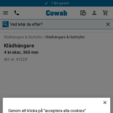
7 års garanti
Klädhängare & Skohyllor
Klädhängare & Hatthyllor
Klädhängare
4 krokar, 360 mm
Art. nr
:
41229
Genom att klicka på "acceptera alla cookies"