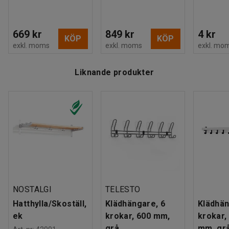
669 kr
849 kr
4 kr
KÖP
KÖP
exkl. moms
exkl. moms
exkl. mo
Liknande produkter
NOSTALGI
TELESTO
Hatthylla/Skoställ,
Klädhängare, 6
Klädhän
ek
krokar, 600 mm,
krokar,
grå
mm, gr