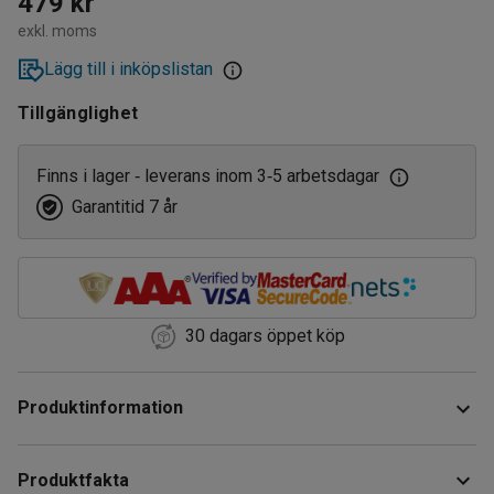
479 kr
exkl. moms
Lägg till i inköpslistan
Tillgänglighet
Finns i lager
leverans inom 3
5 arbetsdagar
‑
‑
Garantitid 7 år
30 dagars öppet köp
Produktinformation
Spara utrymme med denna smidiga klädhängare! Den har
Produktfakta
ett kompakt format och fyra dubbelkrokar som ger dig gott