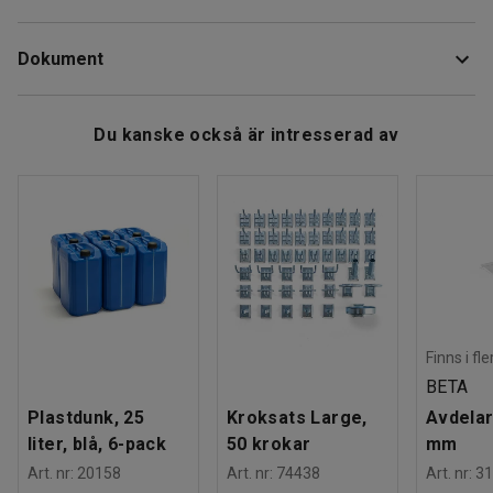
om förvaringsplats i trånga utrymmen då den monteras på
Längd
:
360
mm
väggen.
Dokument
Höjd
:
52
mm
Djup
:
60
mm
Denna väggmonterade klädhängare är rak och gjord av
Färg
:
Borstat stål
Ladda ner skötselråd
borstat stål.
Du kanske också är intresserad av
Material
:
Rostfritt stål
Antal krokar
:
4
Rek. antal personer för hantering
:
1
Estimerad hanteringstid/person
:
10
Min
Vikt
:
0,9
kg
Montering
:
Levereras monterad
Finns i fl
BETA
Plastdunk, 25
Kroksats Large,
Avdelar
liter, blå, 6-pack
50 krokar
mm
Art. nr
:
20158
Art. nr
:
74438
Art. nr
:
31