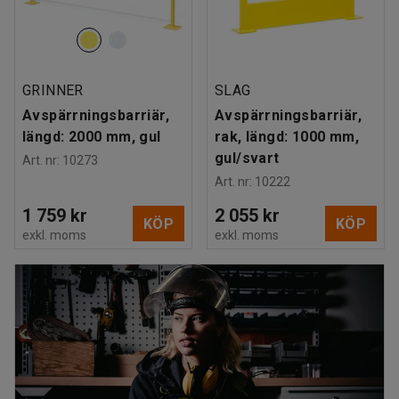
GRINNER
SLAG
Avspärrningsbarriär,
Avspärrningsbarriär,
längd: 2000 mm, gul
rak, längd: 1000 mm,
gul/svart
Art. nr
:
10273
Art. nr
:
10222
1 759 kr
2 055 kr
KÖP
KÖP
exkl. moms
exkl. moms