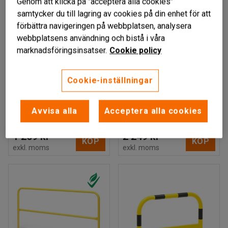
Genom att klicka på "acceptera alla cookies"
samtycker du till lagring av cookies på din enhet för att
förbättra navigeringen på webbplatsen, analysera
webbplatsens användning och bistå i våra
marknadsföringsinsatser.
Cookie policy
GRINNER
YUCATAN
Avspärrningsbarriär,
Flexibel avspärrning
Cookie-inställningar
längd: 1000 mm, gul
utan hjul, svart/gul,
max längd: 3600 mm
Art. nr
:
10271
Avvisa alla
Acceptera alla cookies
Art. nr
:
10253
1 269 kr
2 249 kr
KÖP
KÖP
exkl. moms
exkl. moms