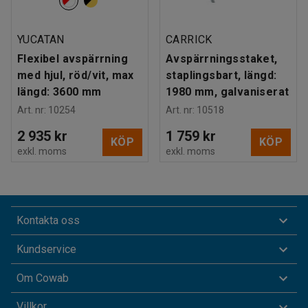
YUCATAN
CARRICK
Flexibel avspärrning
Avspärrningsstaket,
med hjul, röd/vit, max
staplingsbart, längd:
längd: 3600 mm
1980 mm, galvaniserat
Art. nr
:
10254
Art. nr
:
10518
2 935 kr
1 759 kr
KÖP
KÖP
exkl. moms
exkl. moms
Kontakta oss
Kundservice
Om Cowab
Villkor