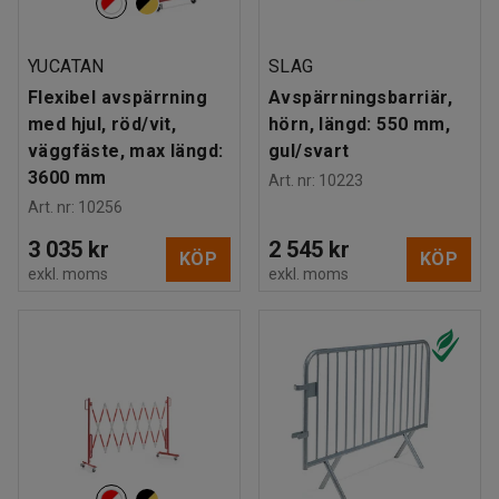
YUCATAN
SLAG
Flexibel avspärrning
Avspärrningsbarriär,
med hjul, röd/vit,
hörn, längd: 550 mm,
väggfäste, max längd:
gul/svart
3600 mm
Art. nr
:
10223
Art. nr
:
10256
3 035 kr
2 545 kr
KÖP
KÖP
exkl. moms
exkl. moms