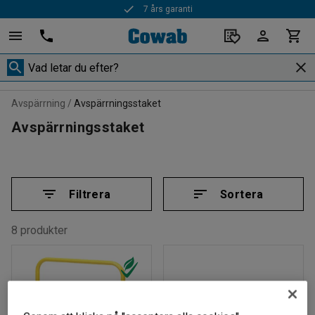
7 års garanti
Snabba leveranser
Avspärrning
Avspärrningsstaket
Avspärrningsstaket
Filtrera
Sortera
8 produkter