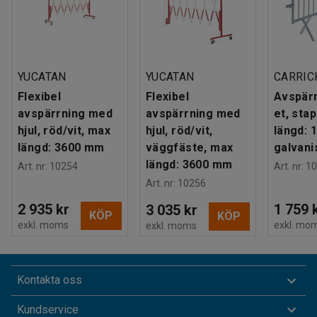
YUCATAN
YUCATAN
CARRIC
Flexibel
Flexibel
Avspär
avspärrning med
avspärrning med
et, stap
hjul, röd/vit, max
hjul, röd/vit,
längd: 
längd: 3600 mm
väggfäste, max
galvani
längd: 3600 mm
Art. nr
:
10254
Art. nr
:
10
Art. nr
:
10256
2 935 kr
1 759 
3 035 kr
KÖP
KÖP
exkl. moms
exkl. mo
exkl. moms
Kontakta oss
Kundservice