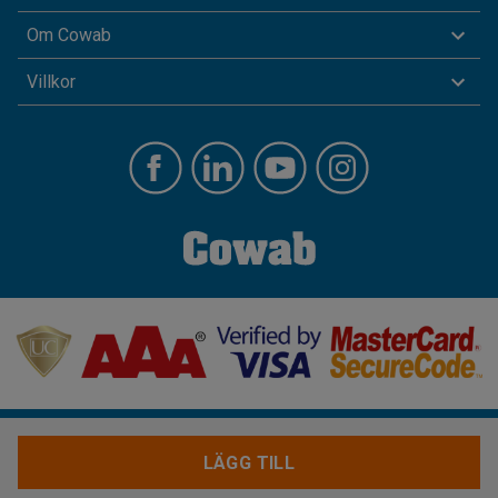
Om Cowab
Villkor
LÄGG TILL