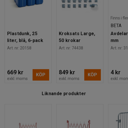
Montering
:
Levereras omonterad
Tester
:
DGUV Regel 108-007
Finns i fl
BETA
Plastdunk, 25
Kroksats Large,
Avdelar
liter, blå, 6-pack
50 krokar
mm
Art. nr
:
20158
Art. nr
:
74438
Art. nr
:
31
669 kr
849 kr
4 kr
KÖP
KÖP
exkl. moms
exkl. moms
exkl. mo
Liknande produkter