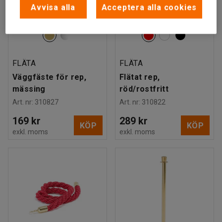
Avvisa alla
Acceptera alla cookies
FLÄTA
FLÄTA
Väggfäste för rep,
Flätat rep,
mässing
röd/rostfritt
Art. nr
:
310827
Art. nr
:
310822
169 kr
289 kr
KÖP
KÖP
exkl. moms
exkl. moms