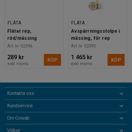
FLÄTA
FLÄTA
Flätat rep,
Avspärrningsstolpe i
röd/mässing
mässing, för rep
Art. nr
:
52396
Art. nr
:
52395
289 kr
1 465 kr
KÖP
KÖP
exkl. moms
exkl. moms
Kontakta oss
Kundservice
Om Cowab
Villkor