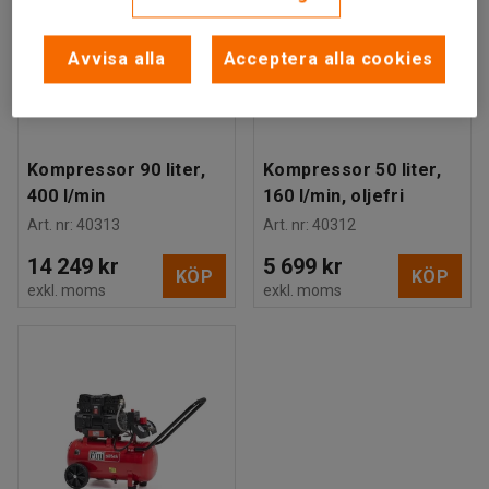
Avvisa alla
Acceptera alla cookies
Kompressor 90 liter,
Kompressor 50 liter,
400 l/min
160 l/min, oljefri
Art. nr
:
40313
Art. nr
:
40312
14 249 kr
5 699 kr
KÖP
KÖP
exkl. moms
exkl. moms