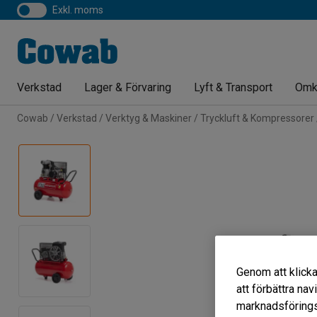
exkl. moms
Verkstad
Lager & Förvaring
Lyft & Transport
Omk
Cowab
Verkstad
Verktyg & Maskiner
Tryckluft & Kompressorer
Genom att klicka
att förbättra na
marknadsförings