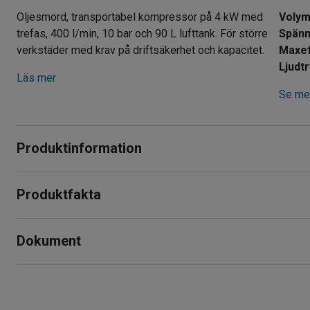
Oljesmord, transportabel kompressor på 4 kW med
Voly
trefas, 400 l/min, 10 bar och 90 L lufttank. För större
Spänn
verkstäder med krav på driftsäkerhet och kapacitet.
Maxef
Ljudt
Läs mer
Se mer
Produktinformation
Transportabel, remdriven kompressor är ett bra val för störr
Produktfakta
kapacitet. Kompressorn har tvåcylindriga kompressorblock m
en lång och säker brukstid.
Volym
:
90
L
Dokument
Spänning
:
400
Den är försedd med ett praktiskt bygelhandtag och gummifötte
Maxeffekt
:
3000
W
efterkylare ger optimal kylning.
Ljudtrycksnivå
:
78
dB(A)
Skriv ut produktblad
Arbetstryck
:
10
Bar/Mpa
Kompressorn har tryckströmbrytare, manometer, regulator, 
Ladda ner skötselråd
Rek. antal personer för hantering
:
1