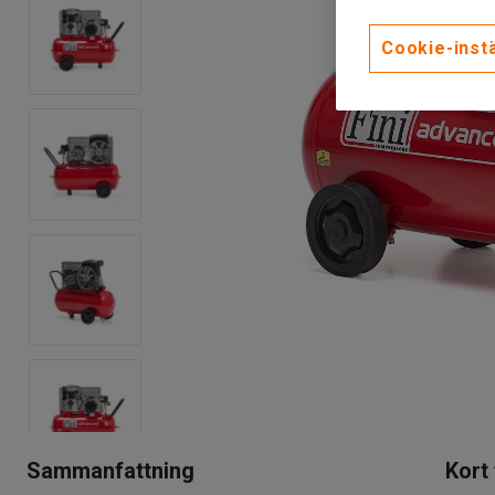
Cookie-instä
Sammanfattning
Kort