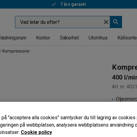
7 års garanti
lädningsrum
Kontor
Säkerhet
Utomhus
Källsorte
Kompressorer
Kompre
400 l/mi
Art. nr
:
403
Oljesmor
Hög kapac
Transport
 på "acceptera alla cookies" samtycker du till lagring av cookies 
vigeringen på webbplatsen, analysera webbplatsens användning oc
14 249 
insatser.
Cookie policy
exkl. moms