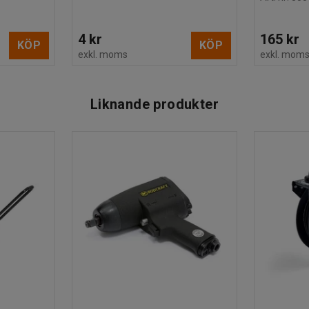
4 kr
165 kr
KÖP
KÖP
exkl. moms
exkl. mom
Liknande produkter