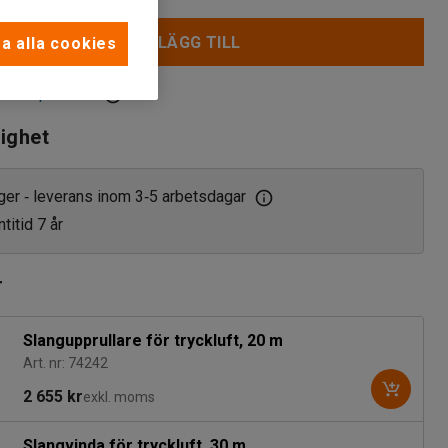
LÄGG TILL
a alla cookies
 i inköpslistan
lighet
ager
leverans inom 3
5 arbetsdagar
‑
‑
titid 7 år
r
Slangupprullare för tryckluft, 20 m
Art. nr: 74242
2 655 kr
exkl. moms
Slangvinda för tryckluft, 30 m