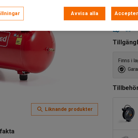
llningar
Avvisa alla
Accepter
Lägg till
Tillgäng
Finns i l
Garan
Tillbehö
Liknande produkter
 fakta