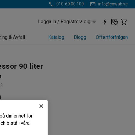
010-69 00 100
info@cowab.se
Logga in / Registrera dig
ring & Avfall
Katalog
Blogg
Offertförfrågan
ssor 90 liter
n
13
d
itet
abel
på din enhet för
h bistå i våra
kr