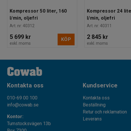
Kompressor 50 liter, 160
Kompressor 24 lite
l/min, oljefri
l/min, oljefri
Art. nr
:
40312
Art. nr
:
40311
5 699 kr
2 845 kr
KÖP
exkl. moms
exkl. moms
Kontakta oss
Kundservice
010-69 00 100
Kontakta oss
info@cowab.se
Beställning
Retur och reklamation
Kontor:
Leverans
Tumstocksvägen 13b
Box 7300