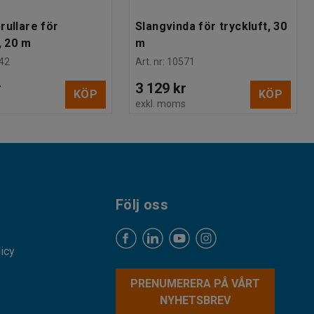
rullare för
Slangvinda för tryckluft, 30
, 20 m
m
42
Art. nr
:
10571
r
3 129 kr
KÖP
KÖP
s
exkl. moms
Följ oss
licy
PRENUMERERA PÅ VÅRT
NYHETSBREV