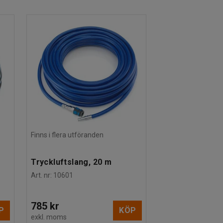
Finns i flera utföranden
Tryckluftslang, 20 m
Art. nr
:
10601
785 kr
P
KÖP
exkl. moms