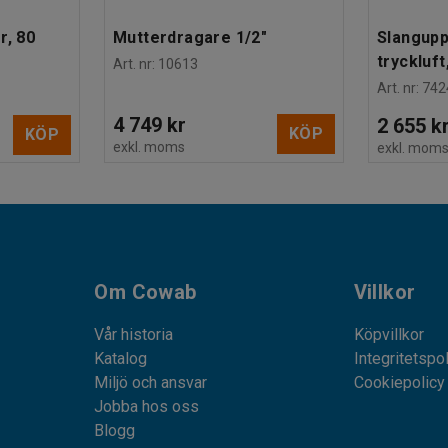
r, 80
Mutterdragare 1/2"
Slangupp
tryckluft
Art. nr
:
10613
Art. nr
:
742
4 749 kr
2 655 k
KÖP
KÖP
exkl. moms
exkl. mom
Om Cowab
Villkor
Vår historia
Köpvillkor
Katalog
Integritetspo
Miljö och ansvar
Cookiepolicy
Jobba hos oss
Blogg