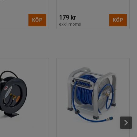
179 kr
KÖP
KÖP
s
exkl. moms