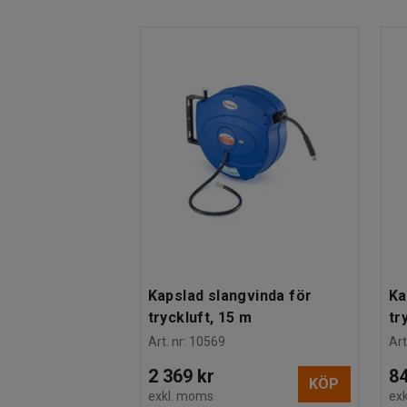
skyddsklassad enligt IP44. Avgiven luftmängd är 400 l/min, 
Estimerad hanteringstid/person
:
10
Min
90 liter.
Vikt
:
75,01
kg
Kvalitets- & miljöbedömning
:
CE
Kapslad slangvinda för
Ka
tryckluft, 15 m
tr
Art. nr
:
10569
Art
2 369 kr
84
KÖP
exkl. moms
ex