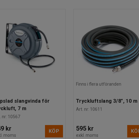
maximalt arbetstryck är 10 bar och tankvolym är
Finns i flera utföranden
pslad slangvinda för
Tryckluftslang 3/8", 10 m
yckluft, 7 m
Art. nr
:
10611
. nr
:
10567
9 kr
595 kr
KÖP
KÖ
kl. moms
exkl. moms