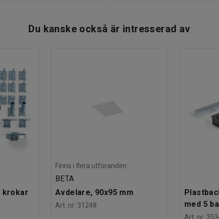
Du kanske också är intresserad av
Finns i flera utföranden
BETA
 krokar
Avdelare, 90x95 mm
Plastbac
med 5 b
Art. nr
:
31248
Art. nr
:
353