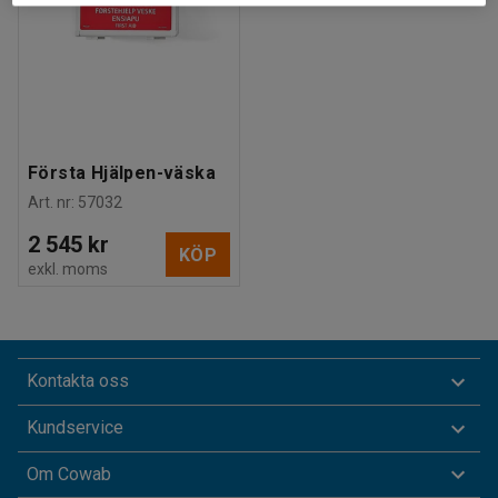
Första Hjälpen-väska
Art. nr
:
57032
2 545 kr
KÖP
exkl. moms
Kontakta oss
Kundservice
Om Cowab