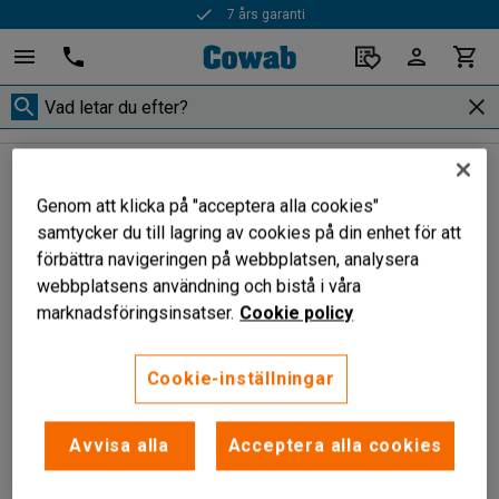
7 års garanti
Första Hjälpen
Första hjälpen-väskor
Första hjälpen-väskor
Genom att klicka på "acceptera alla cookies"
samtycker du till lagring av cookies på din enhet för att
förbättra navigeringen på webbplatsen, analysera
webbplatsens användning och bistå i våra
Filtrera
Sortera
marknadsföringsinsatser.
Cookie policy
1 produkter
Cookie-inställningar
Avvisa alla
Acceptera alla cookies