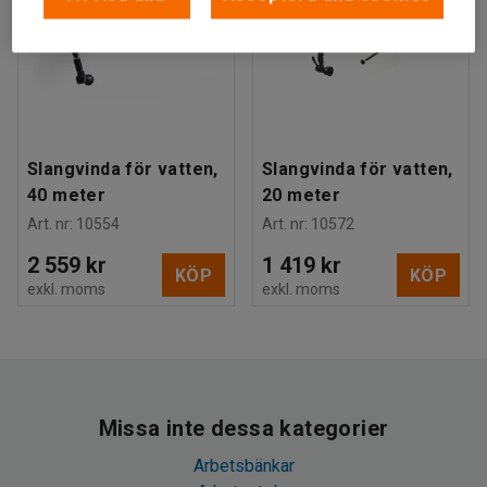
Slangvinda för vatten,
Slangvinda för vatten,
40 meter
20 meter
Art. nr
:
10554
Art. nr
:
10572
2 559 kr
1 419 kr
KÖP
KÖP
exkl. moms
exkl. moms
Missa inte dessa kategorier
Arbetsbänkar