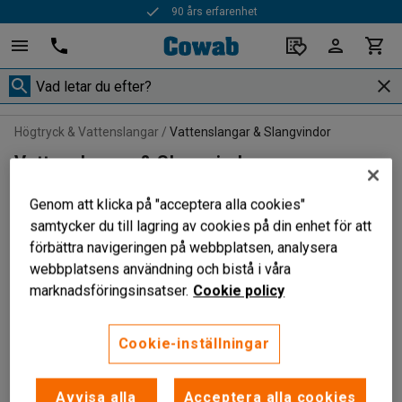
90 års erfarenhet
Högtryck & Vattenslangar
Vattenslangar & Slangvindor
Vattenslangar & Slangvindor
Genom att klicka på "acceptera alla cookies"
samtycker du till lagring av cookies på din enhet för att
förbättra navigeringen på webbplatsen, analysera
Filtrera
Sortera
webbplatsens användning och bistå i våra
marknadsföringsinsatser.
Cookie policy
2 produkter
Cookie-inställningar
Avvisa alla
Acceptera alla cookies