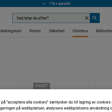
7 års garanti
lädningsrum
Kontor
Säkerhet
Utomhus
Källsorte
PAKET
NYHET
 på "acceptera alla cookies" samtycker du till lagring av cookies 
vigeringen på webbplatsen, analysera webbplatsens användning oc