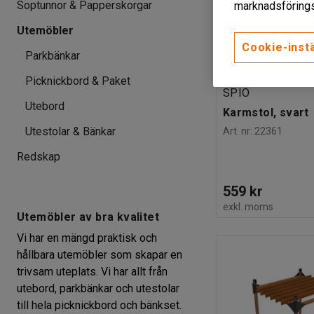
Soptunnor & Papperskorgar
marknadsförings
Utemöbler
Cookie-instä
Parkbänkar
Picknickbord & Paket
SPIO
Utebord
Karmstol, svart
Utestolar & Bänkar
Art. nr
:
22361
Redskap
559 kr
exkl. moms
Utemöbler av bra kvalitet
Vi har en mängd praktisk och
hållbara utemöbler som skapar en
trivsam uteplats. Vi har allt från
utebord, parkbänkar och utestolar
till hela picknickbord och bänkset.