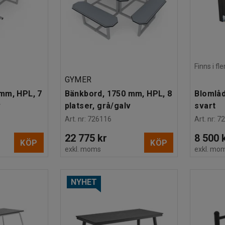
Finns i f
GYMER
mm, HPL, 7
Bänkbord, 1750 mm, HPL, 8
Blomlåd
v
platser, grå/galv
svart
Art. nr
:
726116
Art. nr
:
7
22 775 kr
8 500 
KÖP
KÖP
exkl. moms
exkl. mo
NYHET