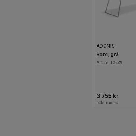
ADONIS
Bord, grå
Art. nr
:
12789
3 755 kr
exkl. moms