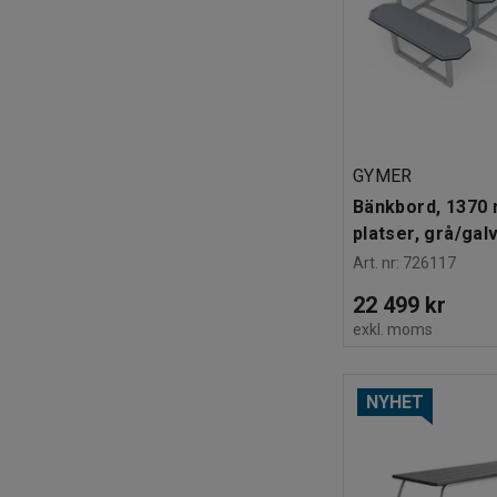
GYMER
Bänkbord, 1370 
platser, grå/gal
Art. nr
:
726117
22 499 kr
exkl. moms
NYHET