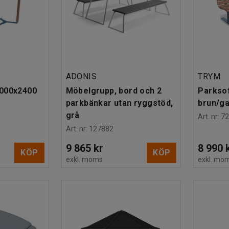
ADONIS
TRYM
2000x2400
Möbelgrupp, bord och 2
Parkso
parkbänkar utan ryggstöd,
brun/ga
grå
Art. nr
:
7
Art. nr
:
127882
9 865 kr
8 990 
KÖP
KÖP
exkl. moms
exkl. mo