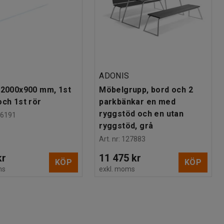
ADONIS
 2000x900 mm, 1st
Möbelgrupp, bord och 2
och 1st rör
parkbänkar en med
ryggstöd och en utan
26191
ryggstöd, grå
Art. nr
:
127883
kr
11 475 kr
KÖP
KÖP
ms
exkl. moms