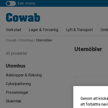
exkl. moms
Verkstad
Lager & Förvaring
Lyft & Transport
Omk
Cowab
Utomhus
Utemöbler
Utemöbler
43 produkter
Utomhus
Askkoppar & Rökning
Cykelparkering
Presenningar
Genom att klicka
Skärmtak
att förbättra na