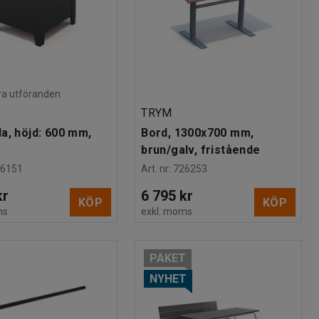
lera utföranden
TRYM
a, höjd: 600 mm,
Bord, 1300x700 mm,
brun/galv, fristående
26151
Art. nr
:
726253
kr
6 795 kr
KÖP
KÖP
ms
exkl. moms
PAKET
NYHET