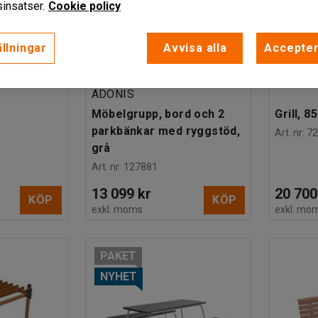
insatser.
Cookie policy
llningar
Avvisa alla
Accepter
ADONIS
Möbelgrupp, bord och 2
Grill, 
parkbänkar med ryggstöd,
Art. nr
:
7
grå
Art. nr
:
127881
13 099 kr
20 700
KÖP
KÖP
exkl. moms
exkl. mo
PAKET
NYHET