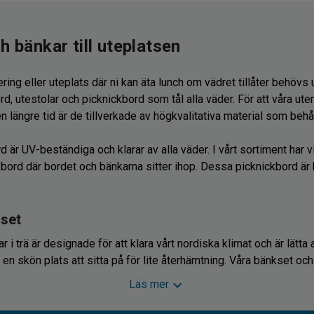
h bänkar till uteplatsen
ering eller uteplats där ni kan äta lunch om vädret tillåter behövs
rd, utestolar och picknickbord som tål alla väder. För att våra ut
 längre tid är de tillverkade av högkvalitativa material som behåll
 är UV-beständiga och klarar av alla väder. I vårt sortiment har v
 bord där bordet och bänkarna sitter ihop. Dessa picknickbord är
set
i trä är designade för att klara vårt nordiska klimat och är lätta
 en skön plats att sitta på för lite återhämtning. Våra bänkset oc
a en sittplats med ett bord där du kan ställa dina saker eller äta
Läs mer
ar om våra utemöbler, picknickbord eller parkbänkar kan du konta