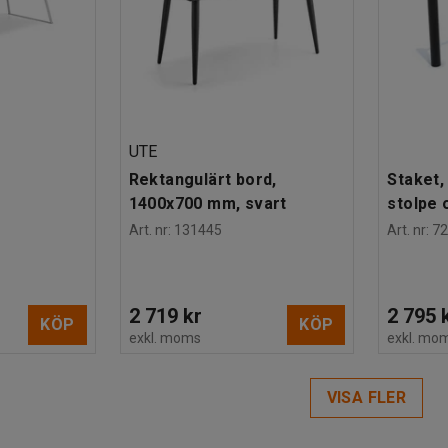
UTE
Rektangulärt bord,
Staket,
1400x700 mm, svart
stolpe 
Art. nr
:
131445
Art. nr
:
7
2 719 kr
2 795 
KÖP
KÖP
exkl. moms
exkl. mo
VISA FLER