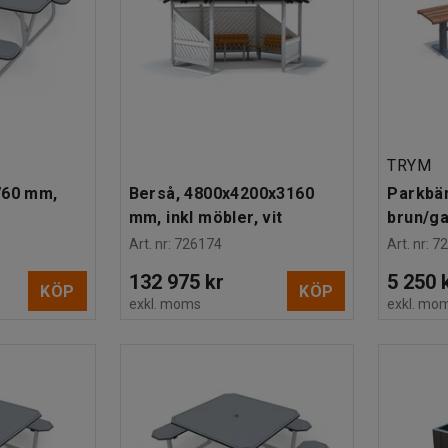
TRYM
760 mm,
Berså, 4800x4200x3160
Parkbä
mm, inkl möbler, vit
brun/ga
Art. nr
:
726174
Art. nr
:
7
132 975 kr
5 250 
KÖP
KÖP
exkl. moms
exkl. mo