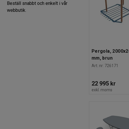
Beställ snabbt och enkelt i vår
webbutik.
Pergola, 2000x
mm, brun
Art. nr
:
726171
22 995 kr
exkl. moms