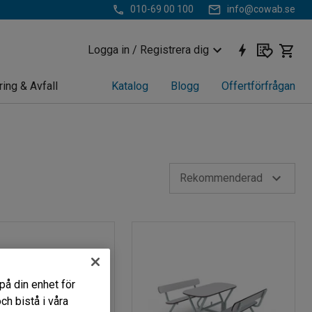
010-69 00 100
info@cowab.se
Logga in / Registrera dig
ring & Avfall
Katalog
Blogg
Offertförfrågan
Rekommenderad
på din enhet för
h bistå i våra