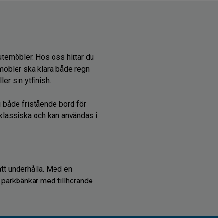
 utemöbler. Hos oss hittar du
emöbler ska klara både regn
er sin ytfinish.
i både fristående bord för
 klassiska och kan användas i
 att underhålla. Med en
h parkbänkar med tillhörande
 din matlåda.
kta vår kundservice så hjälper