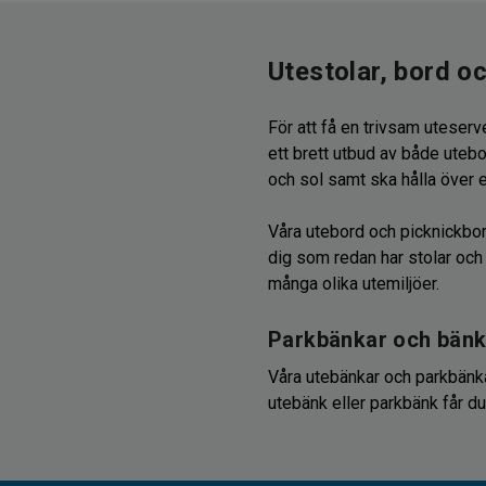
Utestolar, bord oc
För att få en trivsam uteserv
ett brett utbud av både utebo
och sol samt ska hålla över en
Våra utebord och picknickbord
dig som redan har stolar och
många olika utemiljöer.
Parkbänkar och bänk
Våra utebänkar och parkbänkar 
utebänk eller parkbänk får du
bord passar för dig som vill h
Har du frågor eller fundering