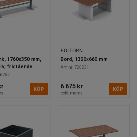
BÖLTORN
nk, 1760x350 mm,
Bord, 1300x660 mm
lv, fristående
Art. nr
:
726231
26252
kr
6 675 kr
KÖP
KÖP
ms
exkl. moms