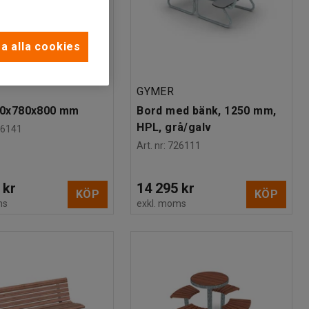
a alla cookies
GYMER
850x780x800 mm
Bord med bänk, 1250 mm,
HPL, grå/galv
26141
Art. nr
:
726111
 kr
14 295 kr
KÖP
KÖP
ms
exkl. moms