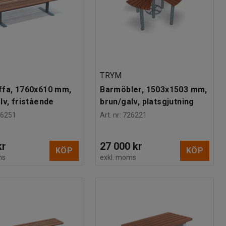
TRYM
ffa, 1760x610 mm,
Barmöbler, 1503x1503 mm,
lv, fristående
brun/galv, platsgjutning
26251
Art. nr
:
726221
kr
27 000 kr
KÖP
KÖP
ms
exkl. moms