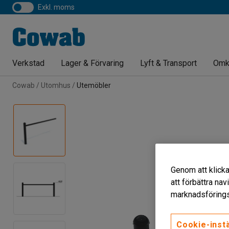
exkl. moms
Verkstad
Lager & Förvaring
Lyft & Transport
Omk
Cowab
Utomhus
Utemöbler
Genom att klicka
att förbättra na
marknadsförings
Cookie-instä