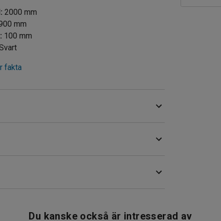
d
:
2000
mm
900
mm
d
:
100
mm
Svart
 fakta
öer. Det har en tålig stålkonstruktion med en
 det ska passa dina behov. Tänk på att du måste
a bli komplett. Slutstolpe säljs separat.
Du kanske också är intresserad av