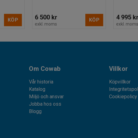
6 500 kr
4 995 k
KÖP
KÖP
exkl. moms
exkl. mom
Om Cowab
Villkor
Vår historia
Köpvillkor
Katalog
Integritetspo
Miljö och ansvar
Cookiepolicy
Jobba hos oss
Blogg