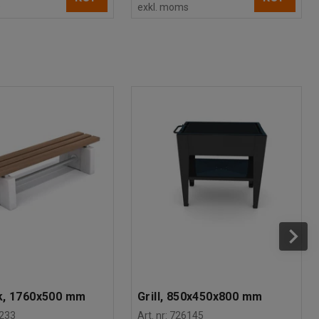
s
exkl. moms
N
k, 1760x500 mm
Grill, 850x450x800 mm
233
Art. nr
:
726145