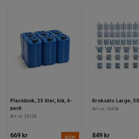
Montering
:
Levereras omonterad
Plastdunk, 25 liter, blå, 6-
Kroksats Large, 50
pack
Art. nr
:
74438
Art. nr
:
20158
669 kr
849 kr
KÖP