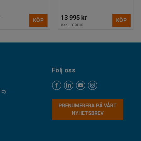
r
13 995 kr
KÖP
KÖP
s
exkl. moms
Följ oss
licy
PRENUMERERA PÅ VÅRT
NYHETSBREV