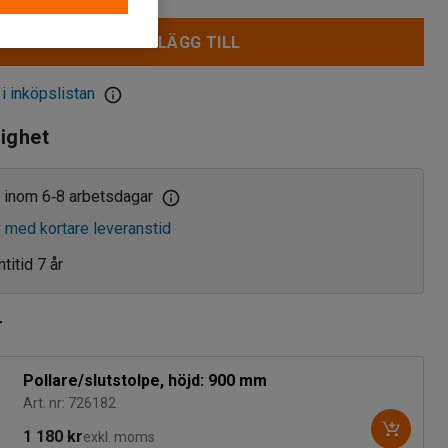
LÄGG TILL
 i inköpslistan
lighet
 inom 6
8 arbetsdagar
‑
v med kortare leveranstid
titid 7 år
r
Pollare/slutstolpe, höjd: 900 mm
Art. nr: 726182
1 180 kr
exkl. moms