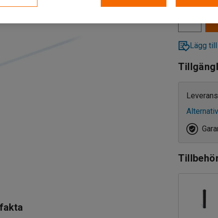
Lägg till
Tillgäng
Leverans
Alternati
Garan
Tillbehö
 fakta