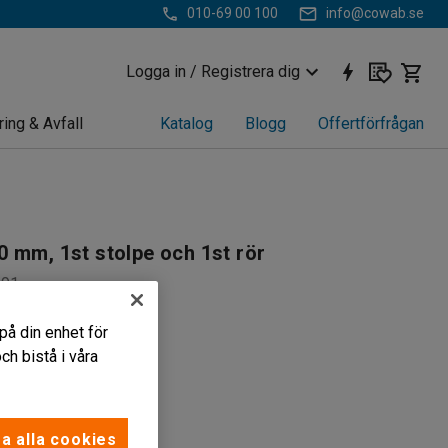
010-69 00 100
info@cowab.se
Logga in / Registrera dig
ring & Avfall
Katalog
Blogg
Offertförfrågan
 mm, 1st stolpe och 1st rör
191
rrning
på din enhet för
truktion
h bistå i våra
husbruk
r
a alla cookies