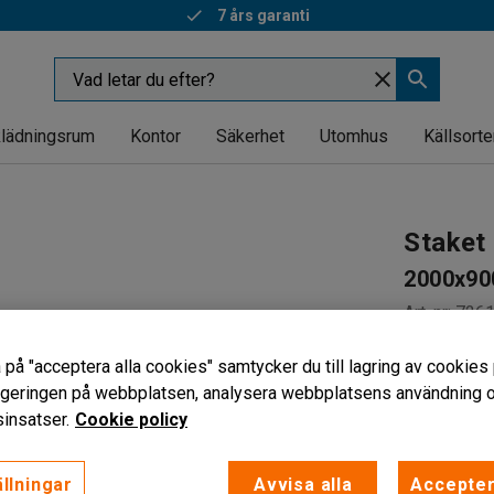
7 års garanti
lädningsrum
Kontor
Säkerhet
Utomhus
Källsorte
Staket
2000x900
Art. nr
:
726
För avspä
 på "acceptera alla cookies" samtycker du till lagring av cookies 
Tålig kons
vigeringen på webbplatsen, analysera webbplatsens användning oc
För utom
insatser.
Cookie policy
2 795 k
llningar
Avvisa alla
Accepter
exkl. moms