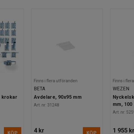
Finns i flera utföranden
Finns i fle
BETA
WEZEN
 krokar
Avdelare, 90x95 mm
Nyckelsk
mm, 100 
Art. nr
:
31248
Art. nr
:
525
4 kr
1 955 k
KÖP
KÖP