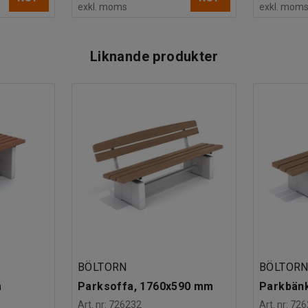
exkl. moms
exkl. mom
Liknande produkter
BÖLTORN
BÖLTOR
m
Parksoffa, 1760x590 mm
Parkbän
Art. nr
:
726232
Art. nr
:
726