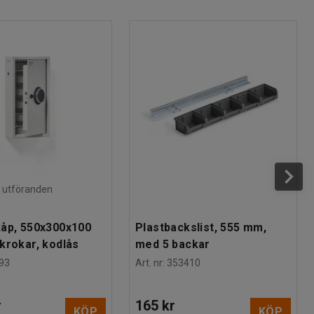
ra utföranden
åp, 550x300x100
Plastbackslist, 555 mm,
krokar, kodlås
med 5 backar
93
Art. nr
:
353410
r
165 kr
KÖP
KÖP