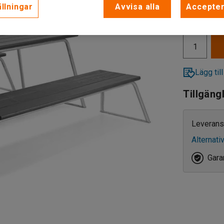
llningar
Avvisa alla
Accepter
11 475 
exkl. moms
Lägg till
Tillgäng
Leverans
Alternati
Garan