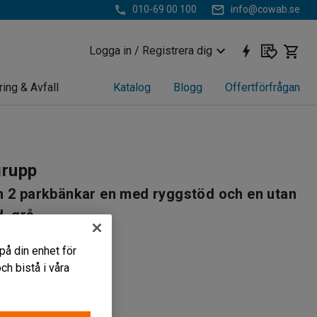
010-69 00 100
info@cowab.se
Logga in / Registrera dig
ring & Avfall
Katalog
Blogg
Offertförfrågan
rupp
h 2 parkbänkar en med ryggstöd och en utan
, grå
883
på din enhet för
g
h bistå i våra
isk design
kras i marken