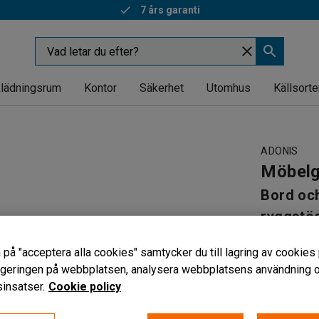
7 års garanti
lädningsrum
Kontor
Säkerhet
Utomhus
Källsorte
ADONIS
Möbelg
Bord oc
ryggstöd
Art. nr
:
127
 på "acceptera alla cookies" samtycker du till lagring av cookies 
Vädertåli
vigeringen på webbplatsen, analysera webbplatsens användning oc
Skandinav
insatser.
Cookie policy
Kan föran