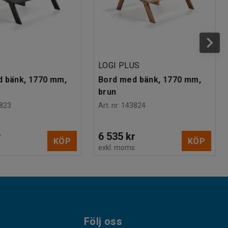
LOGI PLUS
 bänk, 1770 mm,
Bord med bänk, 1770 mm,
brun
823
Art. nr
:
143824
r
6 535 kr
KÖP
KÖP
s
exkl. moms
Följ oss