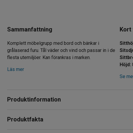
Sammanfattning
Kort
Komplett möbelgrupp med bord och bänkar i
Sitthö
grålaserad furu. Tål väder och vind och passar in i de
Sitsd
flesta utemiljöer. Kan förankras i marken.
Sittb
Höjd
:
Läs mer
Se mer
Produktinformation
Möbelgrupp bestående av två bänkar och ett bord i skandina
Produktfakta
utemiljöer, till exempel parker, torg, skolor och mässbyggna
varmgalvaniserat stål och tål tuffa väder.
Sitthöjd
:
435
mm