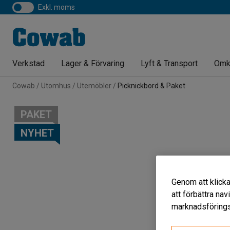
exkl. moms
Verkstad
Lager & Förvaring
Lyft & Transport
Omk
Cowab
Utomhus
Utemöbler
Picknickbord & Paket
PAKET
NYHET
Genom att klicka
att förbättra na
marknadsförings