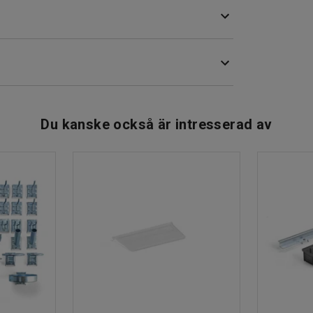
k. Brädorna har rundade kanter för ökad komfort.
Du kanske också är intresserad av