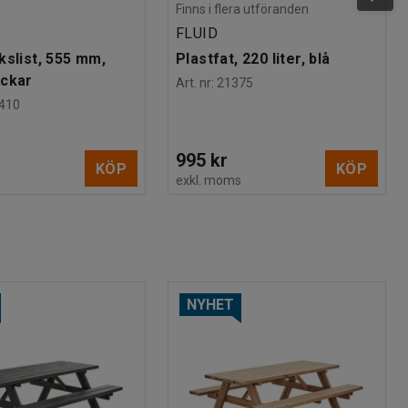
Finns i flera utföranden
FLUID
kslist, 555 mm,
Plastfat, 220 liter, blå
ackar
Art. nr
:
21375
410
995 kr
KÖP
KÖP
s
exkl. moms
NYHET