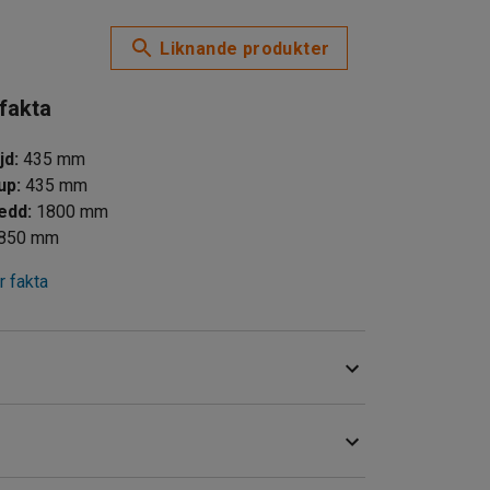
Liknande produkter
 fakta
jd
:
435
mm
jup
:
435
mm
redd
:
1800
mm
850
mm
 fakta
visk design som passar in i en mängd olika
der m.m. Både bordet och bänkarna har stativ av