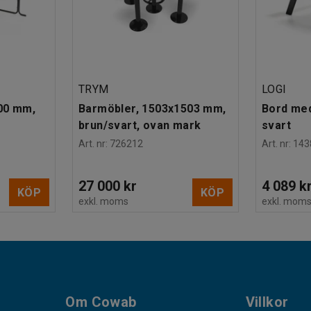
TRYM
LOGI
00 mm,
Barmöbler, 1503x1503 mm,
Bord med
brun/svart, ovan mark
svart
Art. nr
:
726212
Art. nr
:
143
27 000 kr
4 089 k
KÖP
KÖP
exkl. moms
exkl. mom
Om Cowab
Villkor