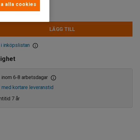
a alla cookies
kr
LÄGG TILL
 i inköpslistan
lighet
 inom 6
8 arbetsdagar
‑
v med kortare leveranstid
titid 7 år