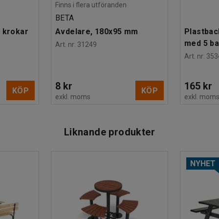
Finns i flera utföranden
BETA
 krokar
Avdelare, 180x95 mm
Plastbac
med 5 b
Art. nr
:
31249
Art. nr
:
353
8 kr
165 kr
KÖP
KÖP
exkl. moms
exkl. mom
Liknande produkter
NYHET