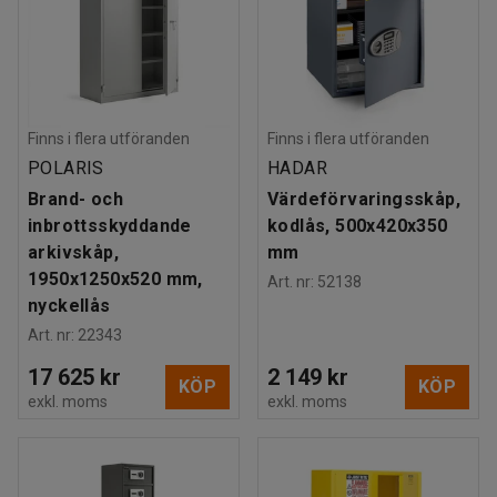
Finns i flera utföranden
Finns i flera utföranden
POLARIS
HADAR
Brand- och
Värdeförvaringsskåp,
inbrottsskyddande
kodlås, 500x420x350
arkivskåp,
mm
1950x1250x520 mm,
Art. nr
:
52138
nyckellås
Art. nr
:
22343
17 625 kr
2 149 kr
KÖP
KÖP
exkl. moms
exkl. moms