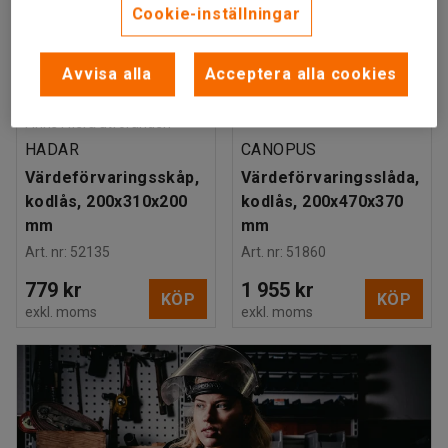
Cookie-inställningar
Avvisa alla
Acceptera alla cookies
Finns i flera utföranden
HADAR
CANOPUS
Värdeförvaringsskåp,
Värdeförvaringsslåda,
kodlås, 200x310x200
kodlås, 200x470x370
mm
mm
Art. nr
:
52135
Art. nr
:
51860
779 kr
1 955 kr
KÖP
KÖP
exkl. moms
exkl. moms