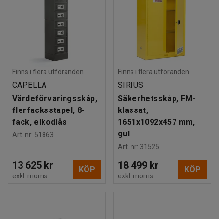
Finns i flera utföranden
Finns i flera utföranden
CAPELLA
SIRIUS
Värdeförvaringsskåp,
Säkerhetsskåp, FM-
flerfacksstapel, 8-
klassat,
fack, elkodlås
1651x1092x457 mm,
gul
Art. nr
:
51863
Art. nr
:
31525
13 625 kr
18 499 kr
KÖP
KÖP
exkl. moms
exkl. moms