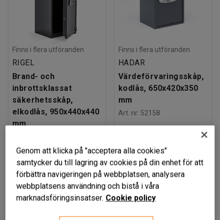
Finns i flera utföranden
Finns i flera utföranden
RIGEL
HADAR
Brand- och
Värdeförvaringsskåp,
inbrottsklassat
kodlås, 650x420x350
säkerhetsskåp,
mm
elkodlås, 950x440x440
Art. nr
:
52158
mm
Art. nr
:
13628
Genom att klicka på "acceptera alla cookies"
11 549 kr
2 445 kr
KÖP
KÖP
samtycker du till lagring av cookies på din enhet för att
exkl. moms
exkl. moms
förbättra navigeringen på webbplatsen, analysera
webbplatsens användning och bistå i våra
marknadsföringsinsatser.
Cookie policy