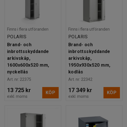
Finns i flera utföranden
Finns i flera utföranden
POLARIS
POLARIS
Brand- och
Brand- och
inbrottsskyddande
inbrottsskyddande
arkivskåp,
arkivskåp,
1600x600x520 mm,
1950x930x520 mm,
nyckellås
kodlås
Art. nr
:
22375
Art. nr
:
22342
13 725 kr
17 349 kr
KÖP
KÖP
exkl. moms
exkl. moms