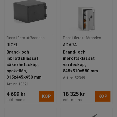
Finns i flera utföranden
Finns i flera utföranden
RIGEL
ADARA
Brand- och
Brand- och
inbrottsklassat
inbrottsklassat
säkerhetsskåp,
värdeskåp,
nyckellås,
845x510x580 mm
315x445x450 mm
Art. nr
:
52349
Art. nr
:
13621
4 699 kr
18 325 kr
KÖP
KÖP
exkl. moms
exkl. moms