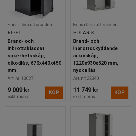
Finns i flera utföranden
Finns i flera utföranden
RIGEL
POLARIS
Brand- och
Brand- och
inbrottsklassat
inbrottsskyddande
säkerhetsskåp,
arkivskåp,
elkodlås, 670x440x450
1220x930x520 mm,
mm
nyckellås
Art. nr
:
13627
Art. nr
:
22340
9 009 kr
11 749 kr
KÖP
KÖP
exkl. moms
exkl. moms