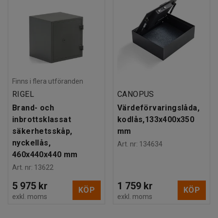
Finns i flera utföranden
RIGEL
CANOPUS
Brand- och
Värdeförvaringslåda,
inbrottsklassat
kodlås,133x400x350
säkerhetsskåp,
mm
nyckellås,
Art. nr
:
134634
460x440x440 mm
Art. nr
:
13622
5 975 kr
1 759 kr
KÖP
KÖP
exkl. moms
exkl. moms