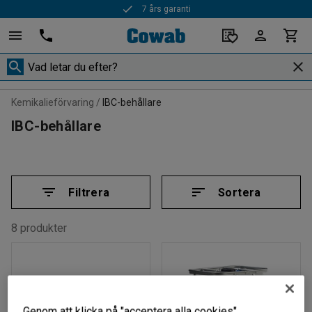
7 års garanti
Kemikalieförvaring
IBC-behållare
IBC-behållare
Filtrera
Sortera
8 produkter
Genom att klicka på "acceptera alla cookies"