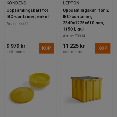
KONDENS
LEPTON
Uppsamlingskärl för
Uppsamlingskärl för 2
IBC-container, enkel
IBC-container,
2340x1225x610 mm,
Art. nr
:
73911
1150 l, gul
Art. nr
:
73934
9 979 kr
11 225 kr
KÖP
KÖP
exkl. moms
exkl. moms