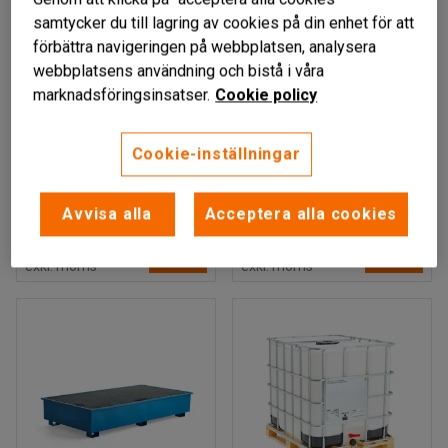
samtycker du till lagring av cookies på din enhet för att
förbättra navigeringen på webbplatsen, analysera
webbplatsens användning och bistå i våra
marknadsföringsinsatser.
Cookie policy
Finns i flera utföranden
Cookie-inställningar
Adapter till IBC-
IBC-behållare med
container
plastpall, 300 liter
Art. nr
:
73938
Art. nr
:
73936
Avvisa alla
Acceptera alla cookies
179 kr
2 969 kr
KÖP
KÖP
exkl. moms
exkl. moms