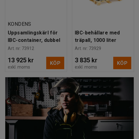
KONDENS
Uppsamlingskärl för
IBC-behållare med
IBC-container, dubbel
träpall, 1000 liter
Art. nr
:
73912
Art. nr
:
73929
13 925 kr
3 835 kr
KÖP
KÖP
exkl. moms
exkl. moms