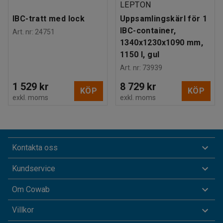
LEPTON
IBC-tratt med lock
Uppsamlingskärl för 1
IBC-container,
Art. nr
:
24751
1340x1230x1090 mm,
1150 l, gul
Art. nr
:
73939
1 529 kr
8 729 kr
KÖP
KÖP
exkl. moms
exkl. moms
Kontakta oss
Kundservice
Om Cowab
Villkor