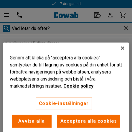
7 års garanti
Avskärmning
Bullerskärmar
Bullerskärmar
Genom att klicka på "acceptera alla cookies"
Med våra bullerskärmar dämpar du effektivt oönskat ljud.
samtycker du till lagring av cookies på din enhet för att
Effektivt vid användning av högljudda maskiner till exempel.
förbättra navigeringen på webbplatsen, analysera
webbplatsens användning och bistå i våra
marknadsföringsinsatser.
Cookie policy
Filtrera
Sortera
Cookie-inställningar
1 produkter
Avvisa alla
Acceptera alla cookies