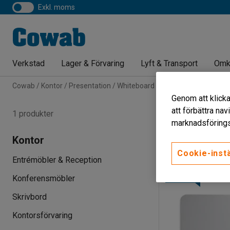
exkl. moms
Verkstad
Lager & Förvaring
Lyft & Transport
Omk
Cowab
Kontor
Presentation
Whiteboard
Vägghängda glasskriv
Genom att klicka
Vägghängda 
att förbättra na
1 produkter
marknadsförings
Höjd
Bredd
Kontor
Cookie-instä
Entrémöbler & Reception
NYHET
Konferensmöbler
Skrivbord
Kontorsförvaring