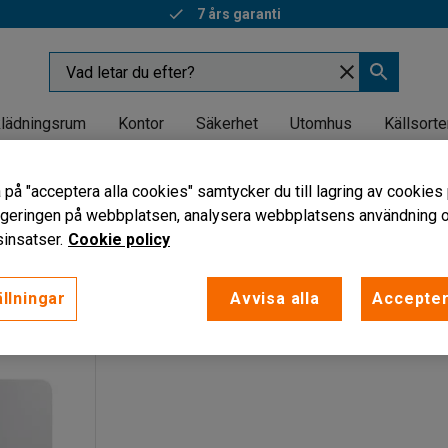
7 års garanti
lädningsrum
Kontor
Säkerhet
Utomhus
Källsorte
tavlor
 på "acceptera alla cookies" samtycker du till lagring av cookies 
glasskrivtavlor
vigeringen på webbplatsen, analysera webbplatsens användning oc
insatser.
Cookie policy
llningar
Avvisa alla
Accepter