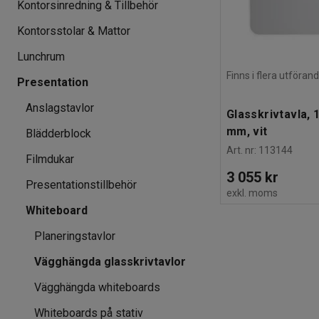
Kontorsinredning & Tillbehör
Kontorsstolar & Mattor
Lunchrum
Finns i flera utföran
Presentation
Anslagstavlor
Glasskrivtavla,
mm, vit
Blädderblock
Art. nr
:
113144
Filmdukar
3 055 kr
Presentationstillbehör
exkl. moms
Whiteboard
Planeringstavlor
Vägghängda glasskrivtavlor
Vägghängda whiteboards
Whiteboards på stativ