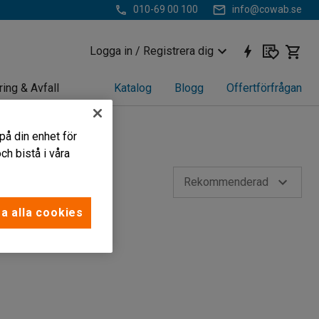
010-69 00 100
info@cowab.se
Logga in / Registrera dig
ring & Avfall
Katalog
Blogg
Offertförfrågan
på din enhet för
h bistå i våra
Rekommenderad
a alla cookies