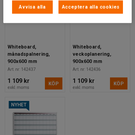
Avvisa alla
Acceptera alla cookies
Whiteboard,
Whiteboard,
månadspalnering,
veckoplanering,
900x600 mm
900x600 mm
Art. nr
:
142437
Art. nr
:
142436
1 109 kr
1 109 kr
KÖP
KÖP
exkl. moms
exkl. moms
NYHET