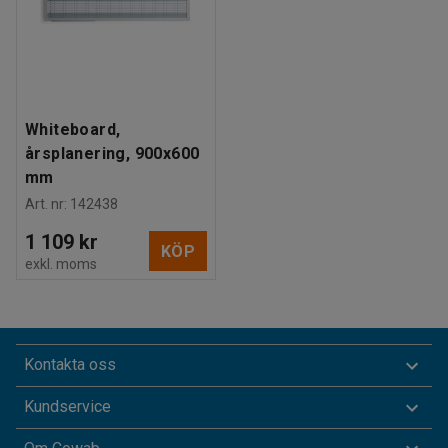
Whiteboard,
årsplanering, 900x600
mm
Art. nr
:
142438
1 109 kr
KÖP
exkl. moms
Kontakta oss
Kundservice