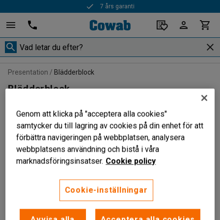
7 års garanti
Presentation
Blädderblock
Blädderblock
Ett blädderblock kan hängas på väggen men används oftast
tillsammans med ett stativ. Med stativet går det enkelt att
Genom att klicka på "acceptera alla cookies"
hänga upp blädderblocket och stativen kommer oftast med
samtycker du till lagring av cookies på din enhet för att
en pennhylla.
förbättra navigeringen på webbplatsen, analysera
webbplatsens användning och bistå i våra
marknadsföringsinsatser.
Cookie policy
Sortera
Cookie-inställningar
2 produkter
Avvisa alla
Acceptera alla cookies