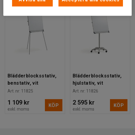
NYHET
NYHET
Blädderblocksstativ,
Blädderblocksstativ,
benstativ, vit
hjulstativ, vit
Art. nr
:
11825
Art. nr
:
11826
1 109 kr
2 595 kr
KÖP
KÖP
exkl. moms
exkl. moms