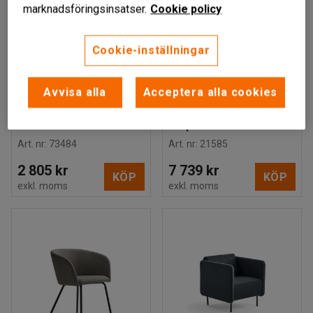
marknadsföringsinsatser.
Cookie policy
Cookie-inställningar
AFRODITE
PANDROSOS
Avvisa alla
Acceptera alla cookies
Fåtölj, konstläder,
Fåtölj, konstläder,
svart
taupe
Art. nr
:
73484
Art. nr
:
21585
2 805 kr
7 739 kr
KÖP
KÖP
exkl. moms
exkl. moms