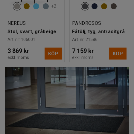
+
2
NEREUS
PANDROSOS
Stol, svart, gråbeige
Fåtölj, tyg, antracitgrå
Art. nr
:
106001
Art. nr
:
21586
3 869 kr
7 159 kr
KÖP
KÖP
exkl. moms
exkl. moms