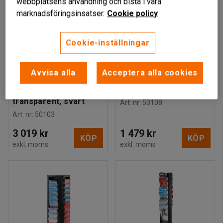
webbplatsens användning och bistå i våra
marknadsföringsinsatser.
Cookie policy
Cookie-inställningar
Avvisa alla
Acceptera alla cookies
Display/broschyrställ,
Broschyrställ, 6 fack,
10 fack, golvmodell,
portabelt, krom
transparent, svart
Art. nr
:
50108
Art. nr
:
50103
3 019 kr
1 479 kr
KÖP
KÖP
exkl. moms
exkl. moms