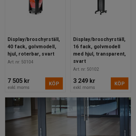
Display/broschyrställ,
Display/broschyrställ,
40 fack, golvmodell,
16 fack, golvmodell
hjul, roterbar, svart
med hjul, transparent,
svart
Art. nr
:
50104
Art. nr
:
50102
7 505 kr
3 249 kr
KÖP
KÖP
exkl. moms
exkl. moms