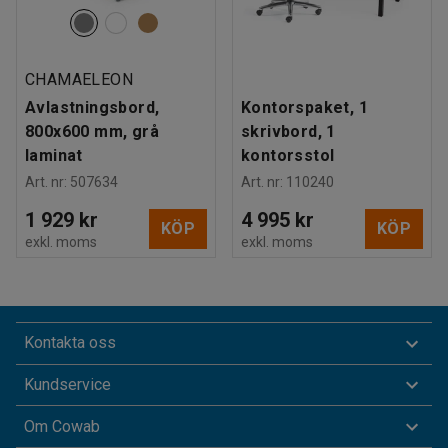
CHAMAELEON
Avlastningsbord,
Kontorspaket, 1
800x600 mm, grå
skrivbord, 1
laminat
kontorsstol
Art. nr
:
507634
Art. nr
:
110240
1 929 kr
4 995 kr
KÖP
KÖP
exkl. moms
exkl. moms
Kontakta oss
Kundservice
Om Cowab