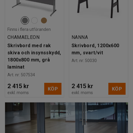
Finns i flera utföranden
CHAMAELEON
NANNA
Skrivbord med rak
Skrivbord, 1200x600
skiva och insynsskydd,
mm, svart/vit
1800x800 mm, grå
Art. nr
:
50030
laminat
Art. nr
:
507534
2 415 kr
2 415 kr
KÖP
KÖP
exkl. moms
exkl. moms