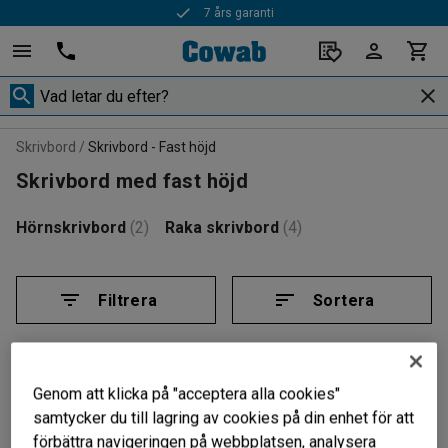
7 års garanti
Skrivbord
Skrivbord - Fast höjd
Skrivbord med fast höjd
Hörnskrivbord
(2)
Raka skrivbord
(4)
Filtrera
Sortera
6 produkter
Genom att klicka på "acceptera alla cookies"
samtycker du till lagring av cookies på din enhet för att
förbättra navigeringen på webbplatsen, analysera