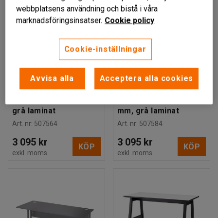
webbplatsens användning och bistå i våra
marknadsföringsinsatser.
Cookie policy
Cookie-inställningar
CHAMAELEON
CHAMAELEON
Avvisa alla
Acceptera alla cookies
Svängt skrivbord,
Svängt skrivbord,
höger, 1800x1200 mm,
vänster, 1800x1200
grå laminat
mm, grå laminat
Art. nr
:
507564
Art. nr
:
507584
3 095 kr
3 095 kr
KÖP
KÖP
exkl. moms
exkl. moms