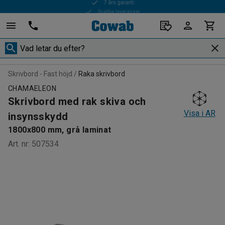
Snabba leveranser
Skrivbord - Fast höjd
Raka skrivbord
CHAMAELEON
Skrivbord med rak skiva och
Visa i AR
insynsskydd
1800x800 mm, grå laminat
Art. nr
:
507534