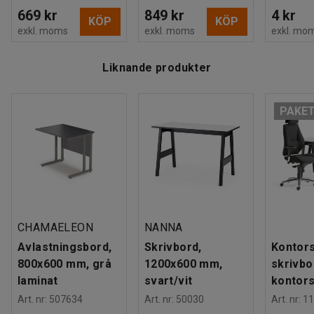
669 kr
849 kr
4 kr
KÖP
KÖP
exkl. moms
exkl. moms
exkl. mo
Liknande produkter
PAKE
CHAMAELEON
NANNA
Avlastningsbord,
Skrivbord,
Kontors
800x600 mm, grå
1200x600 mm,
skrivbo
laminat
svart/vit
kontors
Art. nr
:
507634
Art. nr
:
50030
Art. nr
:
11