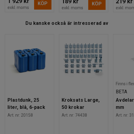
1 929 kr
189 kr
219 kr
KÖP
KÖP
exkl. moms
exkl. moms
exkl. mo
Du kanske också är intresserad av
Finns i fl
BETA
Plastdunk, 25
Kroksats Large,
Avdelar
liter, blå, 6-pack
50 krokar
mm
Art. nr
:
20158
Art. nr
:
74438
Art. nr
:
31