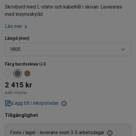
Skrivbord med L-stativ och kabelhål i skivan. Levereras
med insynsskydd.
Läs mer
Längd (mm)
1800
Färg bordsskiva
:
Grå
1200
1600
2 415 kr
1800
exkl. moms
Lägg till i inköpslistan
Tillgänglighet
Finns i lager
leverans inom 3
5 arbetsdagar
‑
‑