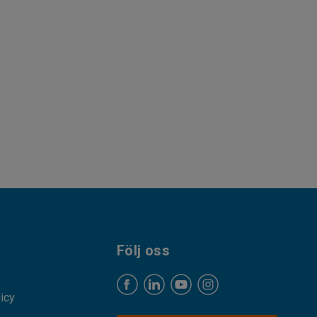
Följ oss
licy