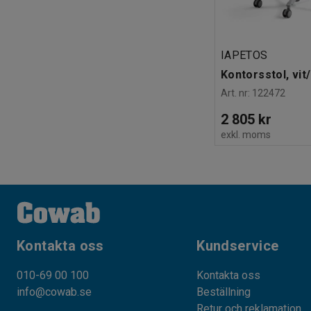
IAPETOS
Kontorsstol, vit
Art. nr
:
122472
2 805 kr
exkl. moms
Kontakta oss
Kundservice
010-69 00 100
Kontakta oss
info@cowab.se
Beställning
Retur och reklamation