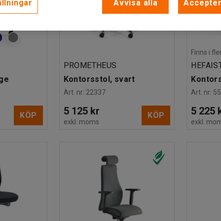
llningar
Avvisa alla
Accepter
Finns i f
PROMETHEUS
HEFAIS
ige
Kontorsstol, svart
Kontors
Art. nr
:
22337
Art. nr
:
5
5 125 kr
5 225 
KÖP
KÖP
exkl. moms
exkl. mo