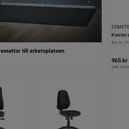
DEMET
Kontors
Art. nr
:
5
remattor till arbetsplatsen
965 kr
exkl. mo