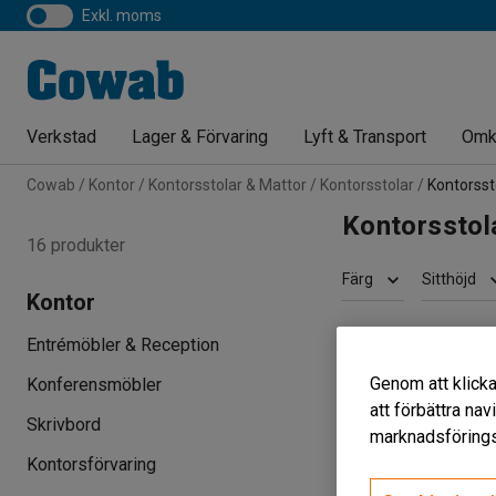
exkl. moms
Verkstad
Lager & Förvaring
Lyft & Transport
Omk
Cowab
Kontor
Kontorsstolar & Mattor
Kontorsstolar
Kontorsst
Kontorsstol
16 produkter
Färg
Sitthöjd
Kontor
Entrémöbler & Reception
Genom att klicka
Konferensmöbler
att förbättra na
Skrivbord
marknadsförings
Kontorsförvaring