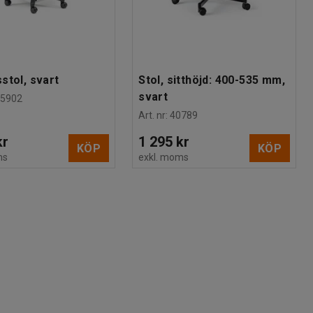
stol, svart
Stol, sitthöjd: 400-535 mm,
svart
55902
Art. nr
:
40789
kr
1 295 kr
KÖP
KÖP
ms
exkl. moms