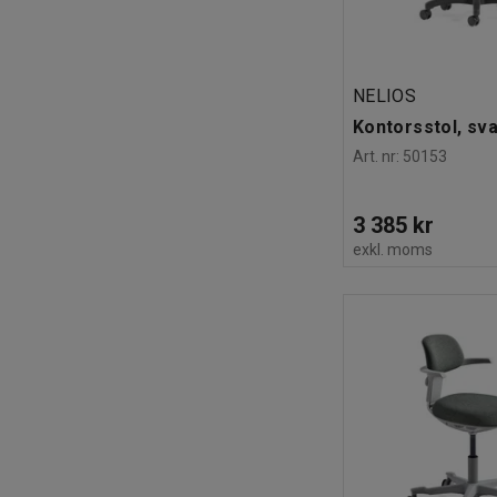
NELIOS
Kontorsstol, sva
Art. nr
:
50153
3 385 kr
exkl. moms