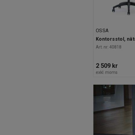
OSSA
Kontorsstol, nät
Art. nr
:
40818
2 509 kr
exkl. moms