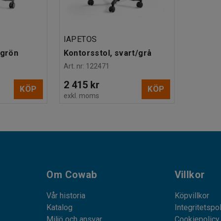
IAPETOS
/grön
Kontorsstol, svart/grå
Art. nr
:
122471
2 415 kr
KÖP
KÖP
exkl. moms
Om Cowab
Villkor
Vår historia
Köpvillkor
Katalog
Integritetspo
Miljö och ansvar
Cookiepolicy