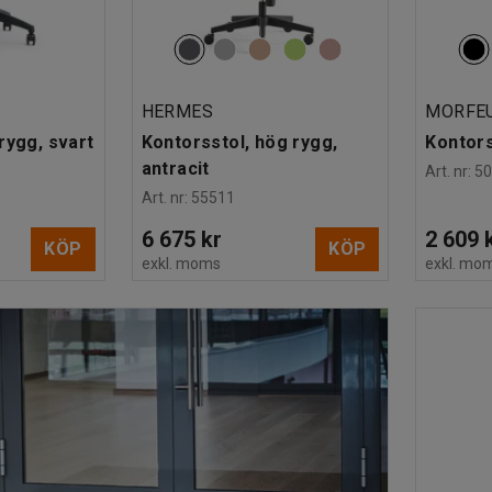
HERMES
MORFE
rygg, svart
Kontorsstol, hög rygg,
Kontors
antracit
Art. nr
:
5
Art. nr
:
55511
6 675 kr
2 609 
KÖP
KÖP
exkl. moms
exkl. mo