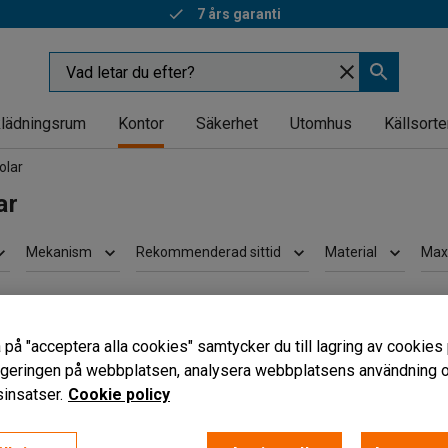
7 års garanti
lädningsrum
Kontor
Säkerhet
Utomhus
Källsorte
olar
ar
Mekanism
Rekommenderad sittid
Material
Max
 på "acceptera alla cookies" samtycker du till lagring av cookies 
vigeringen på webbplatsen, analysera webbplatsens användning oc
insatser.
Cookie policy