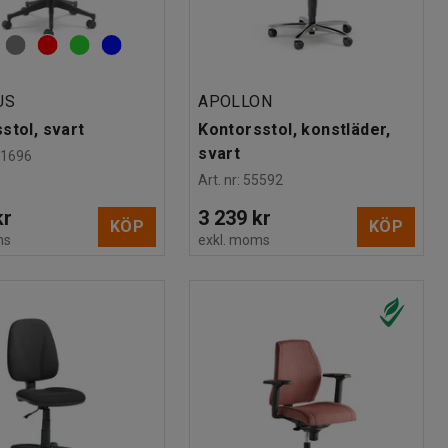
US
APOLLON
stol, svart
Kontorsstol, konstläder,
svart
01696
Art. nr
:
55592
kr
3 239 kr
KÖP
KÖP
ms
exkl. moms