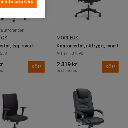
a alla cookies
lera utföranden
TOS
MORFEUS
stol, tyg, svart
Kontorsstol, nätrygg, svart
5558
Art. nr
:
501690
kr
2 319 kr
KÖP
KÖP
ms
exkl. moms