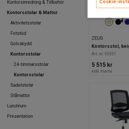
Cookie-instä
Kontorsinredning & Tillbehör
Kontorsstolar & Mattor
Aktivitetsstolar
Fotstöd
ZEUS
Golvskydd
Kontorsstol, be
Kontorsstolar
Art. nr
:
55551
5 515 kr
24-timmarsstolar
exkl. moms
Kontorsstolar
Sadelstolar
Ståmattor
Lunchrum
Presentation