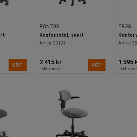
PONTOS
EROS
rt
Kontorsstol, svart
Kontors
Art. nr
:
50131
Art. nr
:
5
2 415 kr
1 595 
KÖP
KÖP
exkl. moms
exkl. mo