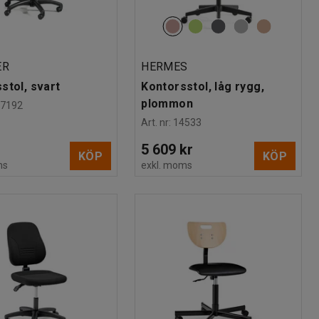
ER
HERMES
stol, svart
Kontorsstol, låg rygg,
plommon
17192
Art. nr
:
14533
5 609 kr
KÖP
KÖP
ms
exkl. moms