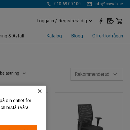
010-69 00 100
info@cowab.se
Logga in / Registrera dig
ring & Avfall
Katalog
Blogg
Offertförfrågan
belastning
Rekommenderad
på din enhet för
h bistå i våra