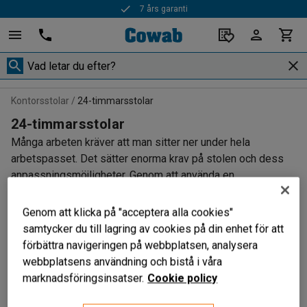
7 års garanti
Kontorsstolar
24-timmarsstolar
24-timmarsstolar
Många arbeten kräver att man sitter ner under hela
arbetspasset. Det sätter enorma krav på stolen och dess
anpassningsmöjligheter. Genom att använda en
kontrollrumsstol som är certifierad för att klara av 24
timmars sittande så säkerställer du god ergonomi.
Genom att klicka på "acceptera alla cookies"
samtycker du till lagring av cookies på din enhet för att
förbättra navigeringen på webbplatsen, analysera
webbplatsens användning och bistå i våra
Filtrera
Sortera
marknadsföringsinsatser.
Cookie policy
3 produkter