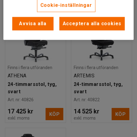
Cookie-inställningar
Avvisa alla
Acceptera alla cookies
Finns i flera utföranden
Finns i flera utföranden
ATHENA
ARTEMIS
24-timmarsstol, tyg,
24-timmarsstol, tyg,
svart
svart
Art. nr
:
40826
Art. nr
:
40822
17 425 kr
14 525 kr
KÖP
KÖP
exkl. moms
exkl. moms