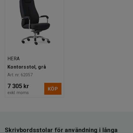
HERA
Kontorsstol, grå
Art. nr
:
62057
7 305 kr
KÖP
exkl. moms
Skrivbordsstolar för användning i långa