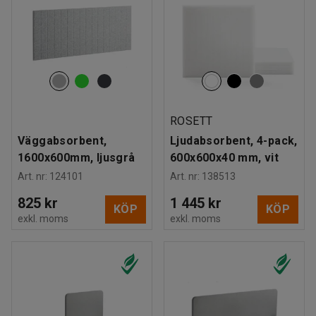
ROSETT
Väggabsorbent,
Ljudabsorbent, 4-pack,
1600x600mm, ljusgrå
600x600x40 mm, vit
Art. nr
:
124101
Art. nr
:
138513
825 kr
1 445 kr
KÖP
KÖP
exkl. moms
exkl. moms