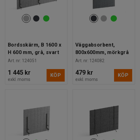
Bordsskärm, B 1600 x
Väggabsorbent,
H 600 mm, grå, svart
800x600mm, mörkgrå
Art. nr
:
124051
Art. nr
:
124082
1 445 kr
479 kr
KÖP
KÖP
exkl. moms
exkl. moms