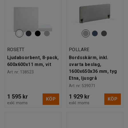
ROSETT
POLLARE
Ljudabsorbent, 8-pack,
Bordsskärm, inkl.
600x600x11 mm, vit
svarta beslag,
1600x650x36 mm, tyg
Art. nr
:
138523
Etna, ljusgrå
Art. nr
:
539071
1 595 kr
1 929 kr
KÖP
KÖP
exkl. moms
exkl. moms