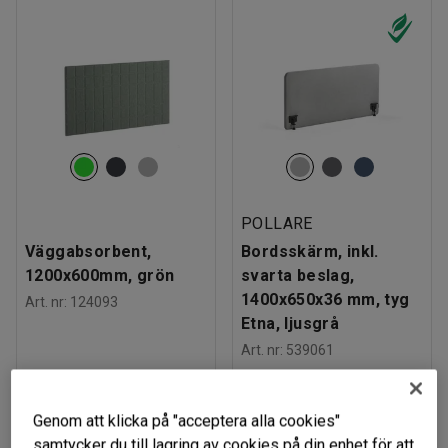
POLLARE
Väggabsorbent,
Bordsskärm, inkl.
1200x600mm, grön
svarta beslag,
1400x650x36 mm, tyg
Art. nr
:
124093
Etna, ljusgrå
Art. nr
:
539061
629 kr
1 739 kr
KÖP
KÖP
exkl. moms
exkl. moms
Genom att klicka på "acceptera alla cookies"
samtycker du till lagring av cookies på din enhet för att