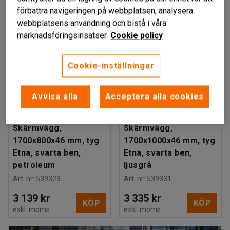
förbättra navigeringen på webbplatsen, analysera
webbplatsens användning och bistå i våra
marknadsföringsinsatser.
Cookie policy
Cookie-inställningar
Avvisa alla
Acceptera alla cookies
POLLARE
POLLARE
Skärmvägg,
Skärmvägg,
1700x800x46 mm, tyg
1700x1000x46 mm, tyg
Etna, svarta ben,
Etna, svarta ben,
petroleum
ljusgrå
Art. nr
:
539323
Art. nr
:
539331
3 139 kr
3 335 kr
KÖP
KÖP
exkl. moms
exkl. moms