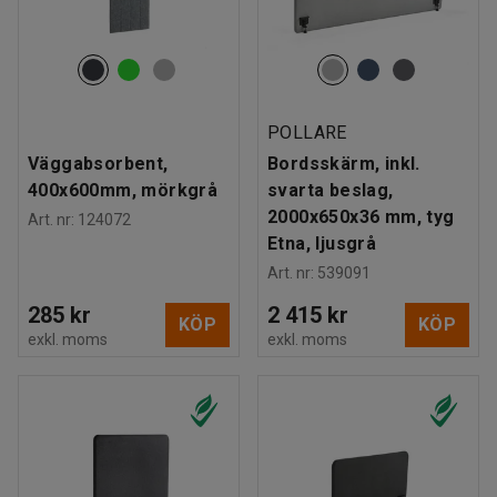
POLLARE
Väggabsorbent,
Bordsskärm, inkl.
400x600mm, mörkgrå
svarta beslag,
2000x650x36 mm, tyg
Art. nr
:
124072
Etna, ljusgrå
Art. nr
:
539091
285 kr
2 415 kr
KÖP
KÖP
exkl. moms
exkl. moms