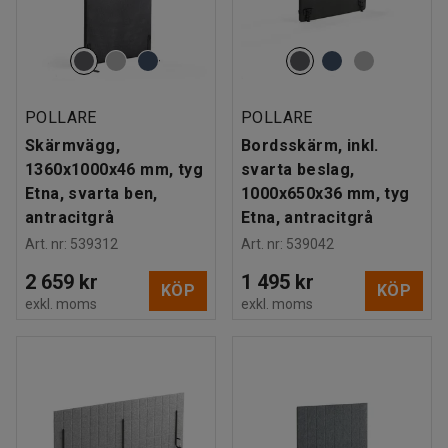
POLLARE
POLLARE
Skärmvägg,
Bordsskärm, inkl.
1360x1000x46 mm, tyg
svarta beslag,
Etna, svarta ben,
1000x650x36 mm, tyg
antracitgrå
Etna, antracitgrå
Art. nr
:
539312
Art. nr
:
539042
2 659 kr
1 495 kr
KÖP
KÖP
exkl. moms
exkl. moms