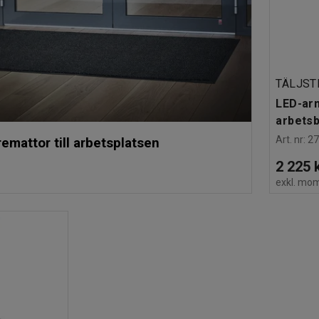
TÄLJST
LED-arm
arbets
Art. nr
:
2
remattor till arbetsplatsen
2 225 
exkl. mo