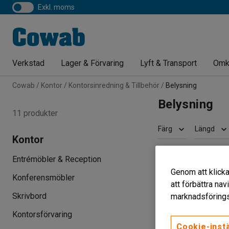
exkl. moms
Verkstad
Lager & Förvaring
Lyft & Transport
Omk
Cowab
Kontor
Kontorsinredning & Tillbehör
Belysning
Belysning
11 produkter
Färg
Längd
Kontor
Entrémöbler & Reception
Genom att klicka
Konferensmöbler
att förbättra na
Skrivbord
marknadsförings
Kontorsförvaring
Cookie-instä