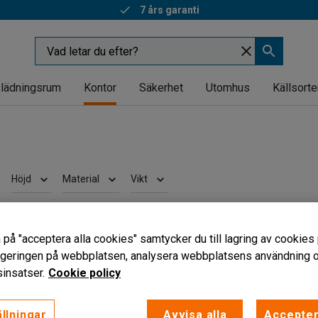
7 års garanti
lädningsrum
Kontor
Säkerhet
Utomhus
Källsorte
Höjd
Material
Vikt
 på "acceptera alla cookies" samtycker du till lagring av cookies 
vigeringen på webbplatsen, analysera webbplatsens användning oc
insatser.
Cookie policy
llningar
Avvisa alla
Accepter