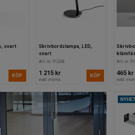
, svart
Skrivbordslampa, LED,
Skrivbo
svart
klämfäs
Art. nr
:
91208
Art. nr
:
9
1 215 kr
465 kr
KÖP
KÖP
exkl. moms
exkl. mo
NYHE