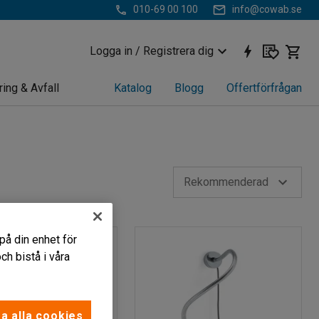
010-69 00 100
info@cowab.se
Logga in / Registrera dig
ring & Avfall
Katalog
Blogg
Offertförfrågan
Rekommenderad
på din enhet för
h bistå i våra
a alla cookies