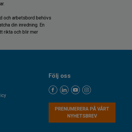
ar.
ord och arbetsbord behövs
tcha din inredning. En
 rikta och blir mer
Följ oss
licy
PRENUMERERA PÅ VÅRT
NYHETSBREV