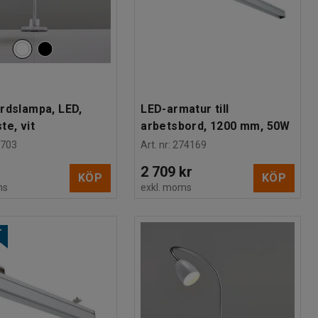
rdslampa, LED,
LED-armatur till
te, vit
arbetsbord, 1200 mm, 50W
1703
Art. nr
:
274169
2 709 kr
KÖP
KÖP
ms
exkl. moms
T