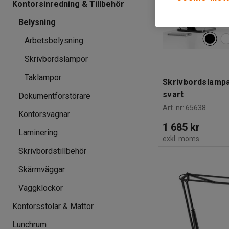
Kontorsinredning & Tillbehör
Belysning
Arbetsbelysning
Skrivbordslampor
Taklampor
Skrivbordslampa
svart
Dokumentförstörare
Art. nr
:
65638
Kontorsvagnar
1 685 kr
Laminering
exkl. moms
Skrivbordstillbehör
Skärmväggar
Väggklockor
Kontorsstolar & Mattor
Lunchrum