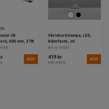
EN
atur till
Skrivbordslampa, LED,
bord, 600 mm, 27W
klämfäste, vit
74168
Art. nr
:
91603
kr
419 kr
KÖP
KÖP
ms
exkl. moms