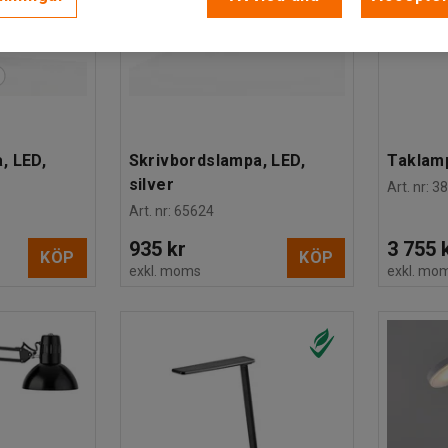
, LED,
Skrivbordslampa, LED,
Taklamp
silver
Art. nr
:
3
Art. nr
:
65624
935 kr
3 755 
KÖP
KÖP
exkl. moms
exkl. mo