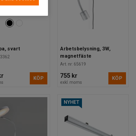
a, svart
Arbetsbelysning, 3W,
magnetfäste
83362
Art. nr
:
65619
kr
755 kr
KÖP
KÖP
ms
exkl. moms
NYHET