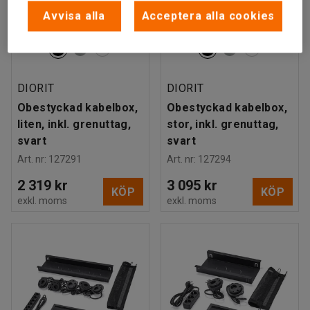
Avvisa alla
Acceptera alla cookies
DIORIT
DIORIT
Obestyckad kabelbox,
Obestyckad kabelbox,
liten, inkl. grenuttag,
stor, inkl. grenuttag,
svart
svart
Art. nr
:
127291
Art. nr
:
127294
2 319 kr
3 095 kr
KÖP
KÖP
exkl. moms
exkl. moms