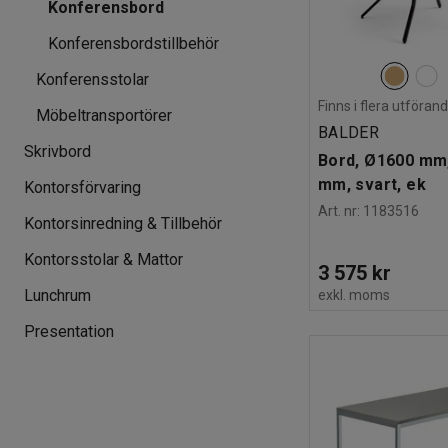
Konferensbord
Konferensbordstillbehör
Konferensstolar
Finns i flera utföran
Möbeltransportörer
BALDER
Skrivbord
Bord, Ø1600 mm,
mm, svart, ek
Kontorsförvaring
Art. nr
:
1183516
Kontorsinredning & Tillbehör
Kontorsstolar & Mattor
3 575 kr
Lunchrum
exkl. moms
Presentation