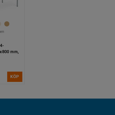
den
4-
0x800 mm,
KÖP