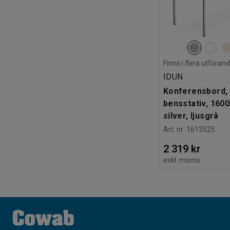
Finns i flera utföran
IDUN
Konferensbord, 
bensstativ, 160
silver, ljusgrå
Art. nr
:
1613525
2 319 kr
exkl. moms