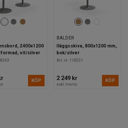
R
BALDER
ensbord, 2400x1200
Iläggsskiva, 800x1200 mm,
formad, vit/silver
bok/silver
18543
Art. nr
:
118551
kr
2 249 kr
KÖP
KÖP
ms
exkl. moms