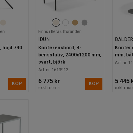
den
Finns i flera utföranden
IDUN
BALDE
 höjd 740
Konferensbord, 4-
Konfer
bensstativ, 2400x1200 mm,
mm, båt
svart, björk
Art. nr
:
1
Art. nr
:
1613912
6 775 kr
5 445 
KÖP
KÖP
exkl. moms
exkl. mo