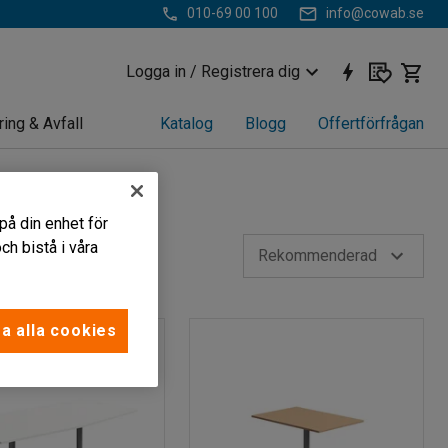
010-69 00 100
info@cowab.se
Logga in / Registrera dig
ring & Avfall
Katalog
Blogg
Offertförfrågan
på din enhet för
h bistå i våra
Rekommenderad
a alla cookies