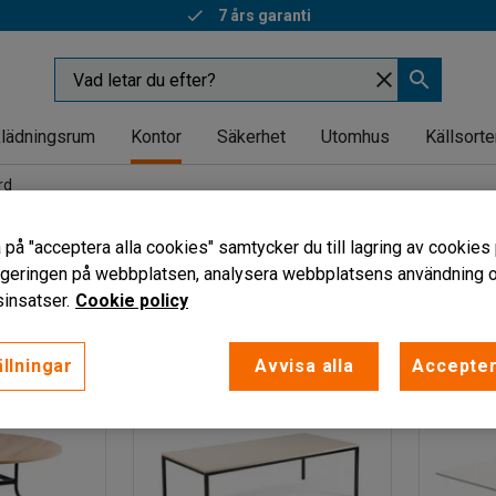
7 års garanti
lädningsrum
Kontor
Säkerhet
Utomhus
Källsorte
rd
ord
 på "acceptera alla cookies" samtycker du till lagring av cookies 
vigeringen på webbplatsen, analysera webbplatsens användning oc
Färg stativ
Längd
Höjd
Bredd
Visa fler filter
insatser.
Cookie policy
llningar
Avvisa alla
Accepter