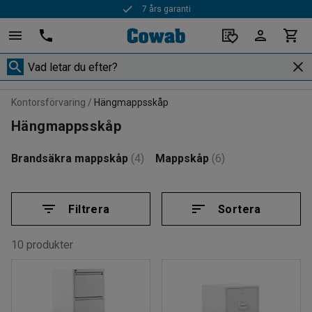
7 års garanti
Snabba leveranser
Kontorsförvaring
Hängmappsskåp
Hängmappsskåp
Brandsäkra mappskåp
(4)
Mappskåp
(6)
Filtrera
Sortera
10 produkter