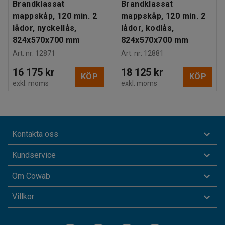
Brandklassat
Brandklassat
mappskåp, 120 min. 2
mappskåp, 120 min. 2
lådor, nyckellås,
lådor, kodlås,
824x570x700 mm
824x570x700 mm
Art. nr
:
12871
Art. nr
:
12881
16 175 kr
18 125 kr
KÖP
KÖP
exkl. moms
exkl. moms
Kontakta oss
Kundservice
Om Cowab
Villkor