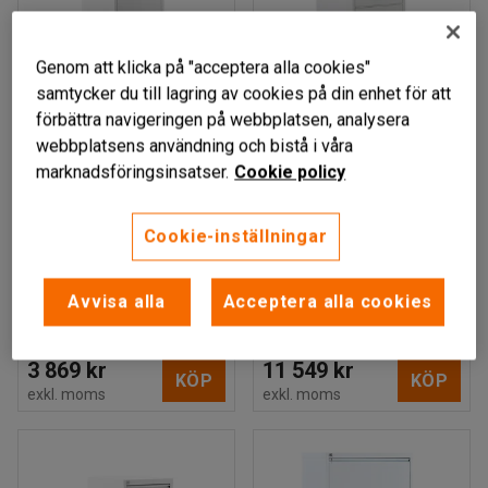
Genom att klicka på "acceptera alla cookies"
samtycker du till lagring av cookies på din enhet för att
förbättra navigeringen på webbplatsen, analysera
Finns i flera utföranden
webbplatsens användning och bistå i våra
VELA
ENIF
marknadsföringsinsatser.
Cookie policy
Mappskåp, A4, 4 lådor,
Brandklassat
höjd: 1320 mm, vit
mappskåp, 90 min.
Cookie-inställningar
nyckellås,
Art. nr
:
510521
1130x520x680 mm, 3
lådor
Avvisa alla
Acceptera alla cookies
Art. nr
:
51223
3 869 kr
11 549 kr
KÖP
KÖP
exkl. moms
exkl. moms