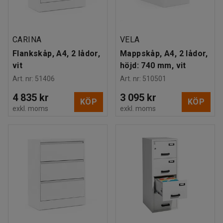
CARINA
VELA
Flankskåp, A4, 2 lådor,
Mappskåp, A4, 2 lådor,
vit
höjd: 740 mm, vit
Art. nr
:
51406
Art. nr
:
510501
4 835 kr
3 095 kr
KÖP
KÖP
exkl. moms
exkl. moms