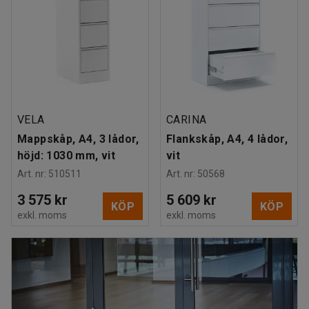
VELA
CARINA
Mappskåp, A4, 3 lådor,
Flankskåp, A4, 4 lådor,
höjd: 1030 mm, vit
vit
Art. nr
:
510511
Art. nr
:
50568
3 575 kr
5 609 kr
KÖP
KÖP
exkl. moms
exkl. moms