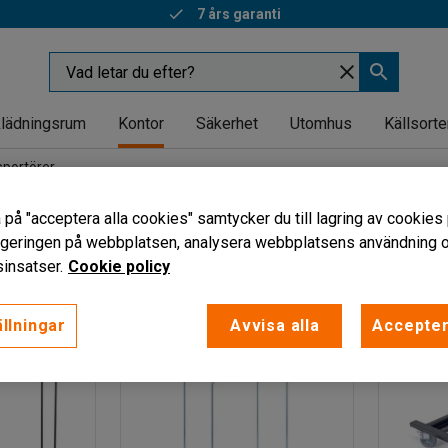
7 års garanti
lädningsrum
Kontor
Säkerhet
Utomhus
Källsorte
sportörer
rtörer
 på "acceptera alla cookies" samtycker du till lagring av cookies 
vigeringen på webbplatsen, analysera webbplatsens användning oc
insatser.
Cookie policy
llningar
Avvisa alla
Accepter