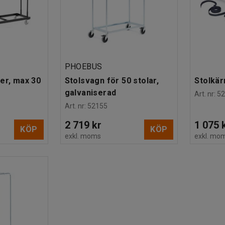
PHOEBUS
er, max 30
Stolsvagn för 50 stolar,
Stolkär
galvaniserad
Art. nr
:
5
Art. nr
:
52155
2 719 kr
1 075 
KÖP
KÖP
exkl. moms
exkl. mo