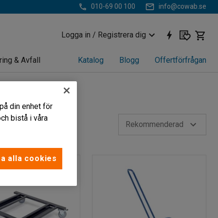
010-69 00 100
info@cowab.se
Logga in / Registrera dig
ring & Avfall
Katalog
Blogg
Offertförfrågan
på din enhet för
h bistå i våra
Rekommenderad
a alla cookies