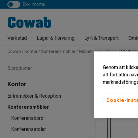
exkl. moms
Verkstad
Lager & Förvaring
Lyft & Transport
Omk
Cowab
Kontor
Konferensmöbler
Möbeltransportörer
Stoltran
Stoltranspo
Genom att klicka
5 produkter
att förbättra na
Färg
Material
marknadsförings
Kontor
Entrémöbler & Reception
Cookie-instä
Konferensmöbler
Konferensbord
Konferensstolar