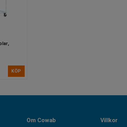
olar,
KÖP
Om Cowab
Villkor