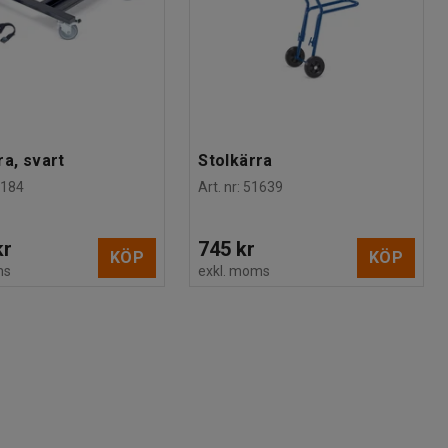
ra, svart
Stolkärra
2184
Art. nr
:
51639
kr
745 kr
KÖP
KÖP
ms
exkl. moms